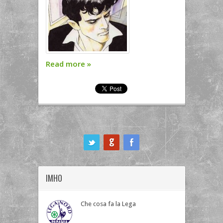
Read more
»
ook
IMHO
Che cosa fa la Lega