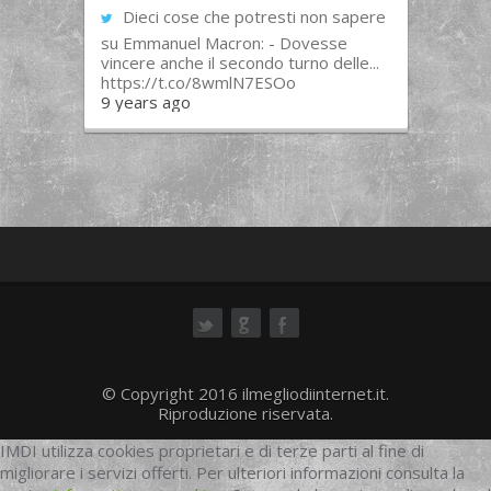
Dieci cose che potresti non sapere
su Emmanuel Macron: - Dovesse
vincere anche il secondo turno delle...
https://t.co/8wmlN7ESOo
9 years ago
ok
© Copyright 2016 ilmegliodiinternet.it.
Riproduzione riservata.
IMDI utilizza cookies proprietari e di terze parti al fine di
migliorare i servizi offerti. Per ulteriori informazioni consulta la