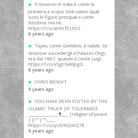
Il Governo in Italia è come la
primiera a scopa: tutti sanno quali
sono le figure principali e come
funziona, ma ne…
https://t.co/armLfZz3D2
8 years ago
Tajani, come Gentiloni, è nobile. Se
dovesse succedergli a Palazzo Chigi,
era dal 1867, quando il Conte Luigi...
https://t.co/x5gCNARpgG
8 years ago
CHRIS BENOIT
9 years ago
YOU HAVE BEEN VISITED BY THE
ISLAMIC TRUCK OF TOLERANCE
______________¶___ |religion of peace
||l “”|””\__,_...
https://t.co/yUD4QSKQ78
9 years ago