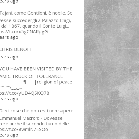
ears ago
ajani, come Gentiloni, è nobile. Se
esse succedergli a Palazzo Chigi,
 dal 1867, quando il Conte Luigi...
tps://t.co/x5gCNARpgG
ears ago
CHRIS BENOIT
ears ago
YOU HAVE BEEN VISITED BY THE
LAMIC TRUCK OF TOLERANCE
___________¶___ |religion of peace
“”|””\__,_...
tps://t.co/yUD4QSKQ78
ears ago
Dieci cose che potresti non sapere
 Emmanuel Macron: - Dovesse
cere anche il secondo turno delle...
tps://t.co/8wmlN7ESOo
ears ago