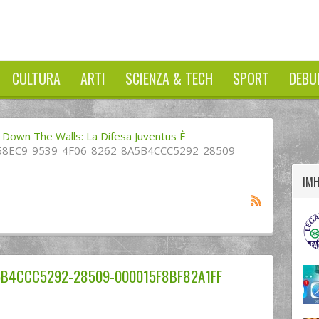
CULTURA
ARTI
SCIENZA & TECH
SPORT
DEBU
twitter
googleplus
facebook
 Down The Walls: La Difesa Juventus È
58EC9-9539-4F06-8262-8A5B4CCC5292-28509-
IM
5B4CCC5292-28509-000015F8BF82A1FF