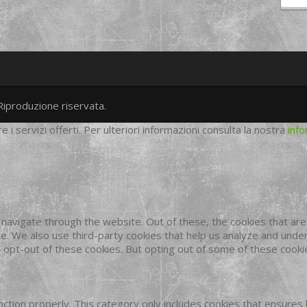
Riproduzione riservata.
twitter
googleplus
facebook
re i servizi offerti. Per ulteriori informazioni consulta la nostra
info
navigate through the website. Out of these, the cookies that ar
site. We also use third-party cookies that help us analyze and und
o opt-out of these cookies. But opting out of some of these cook
ction properly. This category only includes cookies that ensures 