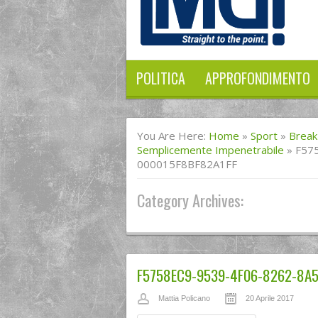
POLITICA
APPROFONDIMENTO
You Are Here:
Home
»
Sport
»
Break
Semplicemente Impenetrabile
»
F57
000015F8BF82A1FF
Category Archives:
F5758EC9-9539-4F06-8262-8A
Mattia Policano
20 Aprile 2017