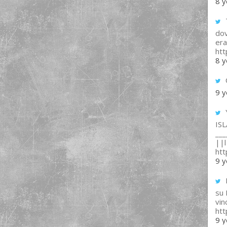
8 y
T
dov
era
ht
8 y
9 y
IS
___
||l 
ht
9 y
su
vin
ht
9 y