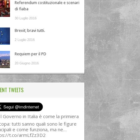
Referendum costituzionale e scenari
di fiaba
30 Luglio 2016
Brexit; bravi tutti.
2 Luglio 2016
Requiem per il PD
20 Giugno 2016
ENT TWEETS
l Governo in Italia è come la primiera
copa: tutti sanno quali sono le figure
ncipali e come funziona, ma ne…
ps://t.co/armLfZz3D2