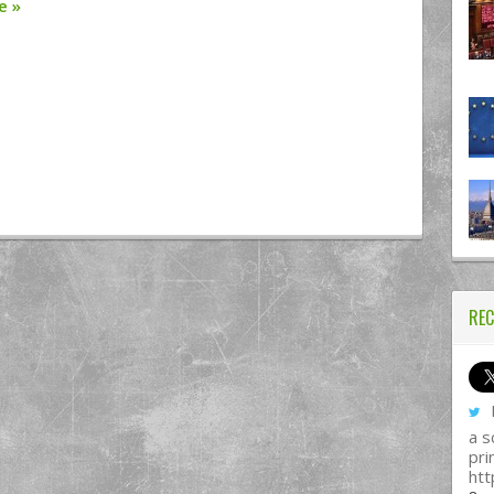
re
»
REC
I
a s
pri
htt