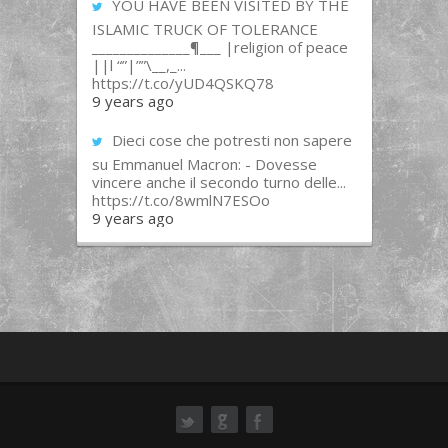
YOU HAVE BEEN VISITED BY THE
ISLAMIC TRUCK OF TOLERANCE
______________¶___ |religion of peace
||l “”|””\__,_...
https://t.co/yUD4QSKQ78
9 years ago
Dieci cose che potresti non sapere
su Emmanuel Macron: - Dovesse
vincere anche il secondo turno delle...
https://t.co/8wmlN7ESOo
9 years ago
ok