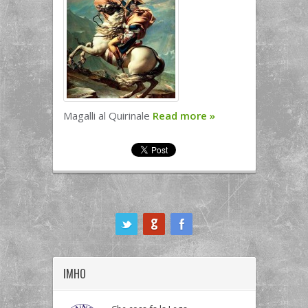
Magalli al Quirinale
Read more
»
ook
IMHO