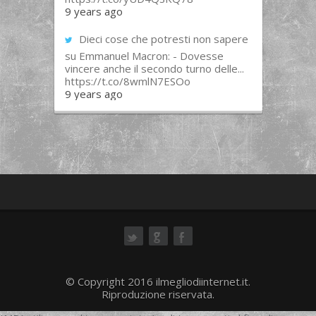
9 years ago
Dieci cose che potresti non sapere
su Emmanuel Macron: - Dovesse
vincere anche il secondo turno delle...
https://t.co/8wmlN7ESOo
9 years ago
ok
© Copyright 2016 ilmegliodiinternet.it.
Riproduzione riservata.