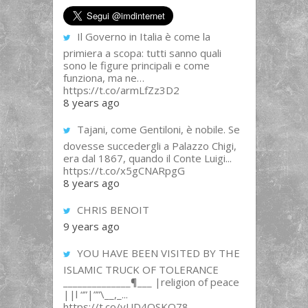
Il Governo in Italia è come la
primiera a scopa: tutti sanno quali
sono le figure principali e come
funziona, ma ne…
https://t.co/armLfZz3D2
8 years ago
Tajani, come Gentiloni, è nobile. Se
dovesse succedergli a Palazzo Chigi,
era dal 1867, quando il Conte Luigi...
https://t.co/x5gCNARpgG
8 years ago
CHRIS BENOIT
9 years ago
YOU HAVE BEEN VISITED BY THE
ISLAMIC TRUCK OF TOLERANCE
______________¶___ |religion of peace
||l “”|””\__,_...
https://t.co/yUD4QSKQ78