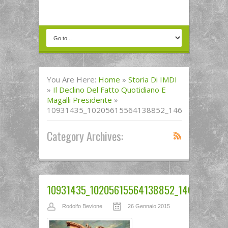
You Are Here:
Home
»
Storia Di IMDI
»
Il Declino Del Fatto Quotidiano E
Magalli Presidente
»
10931435_10205615564138852_1469312341339
Category Archives:
10931435_10205615564138852_1469312341
Rodolfo Bevione
26 Gennaio 2015