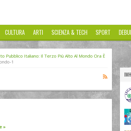
CULTURA
ARTI
SCIENZA & TECH
SPORT
DEBU
twitter
googleplus
facebook
to Pubblico Italiano: Il Terzo Più Alto Al Mondo Ora È
ondo-1
IM
re
»