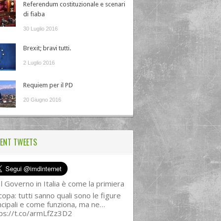
Referendum costituzionale e scenari
di fiaba
30 Luglio 2016
Brexit; bravi tutti.
2 Luglio 2016
Requiem per il PD
20 Giugno 2016
ENT TWEETS
l Governo in Italia è come la primiera
copa: tutti sanno quali sono le figure
ncipali e come funziona, ma ne…
ps://t.co/armLfZz3D2