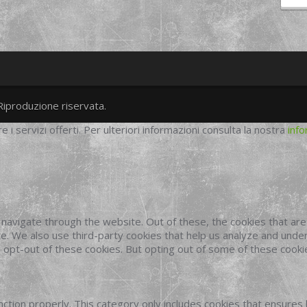
Riproduzione riservata.
twitter
googleplus
facebook
re i servizi offerti. Per ulteriori informazioni consulta la nostra
info
navigate through the website. Out of these, the cookies that ar
site. We also use third-party cookies that help us analyze and und
o opt-out of these cookies. But opting out of some of these cook
ction properly. This category only includes cookies that ensures 