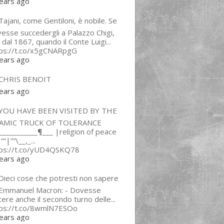
ears ago
ajani, come Gentiloni, è nobile. Se
esse succedergli a Palazzo Chigi,
 dal 1867, quando il Conte Luigi...
tps://t.co/x5gCNARpgG
ears ago
CHRIS BENOIT
ears ago
YOU HAVE BEEN VISITED BY THE
LAMIC TRUCK OF TOLERANCE
___________¶___ |religion of peace
“”|””\__,_...
tps://t.co/yUD4QSKQ78
ears ago
Dieci cose che potresti non sapere
 Emmanuel Macron: - Dovesse
cere anche il secondo turno delle...
tps://t.co/8wmlN7ESOo
ears ago