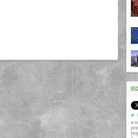
REC
I
a s
pri
htt