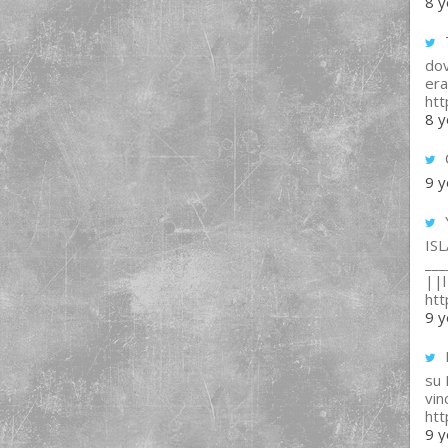
8 y
T
dov
era
ht
8 y
9 y
IS
___
||l 
ht
9 y
su
vin
ht
9 y