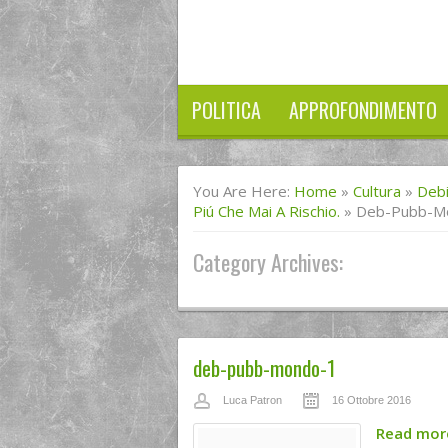
POLITICA
APPROFONDIMENTO
You Are Here:
Home
»
Cultura
»
Debi
Piú Che Mai A Rischio.
»
Deb-Pubb-M
Category Archives:
deb-pubb-mondo-1
Luca Patron
16 Ottobre 2016
Read mo