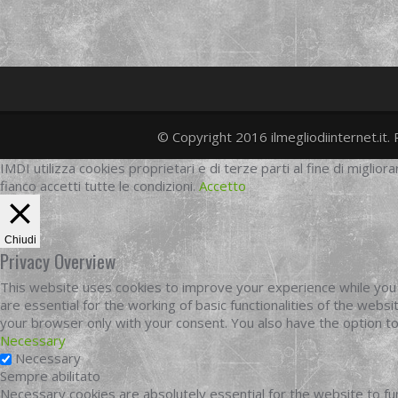
© Copyright 2016 ilmegliodiinternet.it. 
IMDI utilizza cookies proprietari e di terze parti al fine di migliora
fianco accetti tutte le condizioni.
Accetto
Chiudi
Privacy Overview
This website uses cookies to improve your experience while you 
are essential for the working of basic functionalities of the web
your browser only with your consent. You also have the option t
Necessary
Necessary
Sempre abilitato
Necessary cookies are absolutely essential for the website to fun