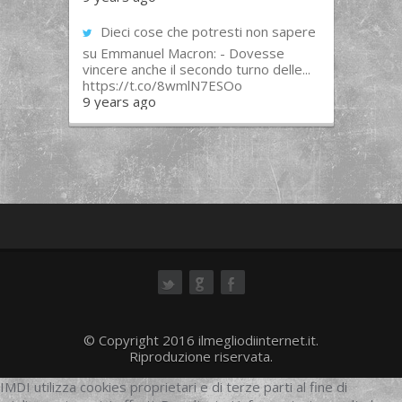
Dieci cose che potresti non sapere
su Emmanuel Macron: - Dovesse
vincere anche il secondo turno delle...
https://t.co/8wmlN7ESOo
9 years ago
ok
© Copyright 2016 ilmegliodiinternet.it.
Riproduzione riservata.
IMDI utilizza cookies proprietari e di terze parti al fine di