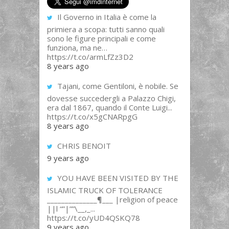
Il Governo in Italia è come la
primiera a scopa: tutti sanno quali
sono le figure principali e come
funziona, ma ne…
https://t.co/armLfZz3D2
8 years ago
Tajani, come Gentiloni, è nobile. Se
dovesse succedergli a Palazzo Chigi,
era dal 1867, quando il Conte Luigi...
https://t.co/x5gCNARpgG
8 years ago
CHRIS BENOIT
9 years ago
YOU HAVE BEEN VISITED BY THE
ISLAMIC TRUCK OF TOLERANCE
______________¶___ |religion of peace
||l “”|””\__,_...
https://t.co/yUD4QSKQ78
9 years ago