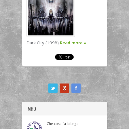
Dark City (1998)
Read more
»
ook
IMHO
Che cosa fa la Lega