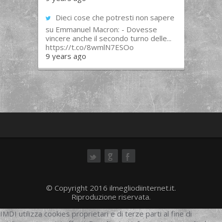
Dieci cose che potresti non sapere
su Emmanuel Macron: - Dovesse
vincere anche il secondo turno delle...
https://t.co/8wmlN7ESOo
9 years ago
ok
© Copyright 2016 ilmegliodiinternet.it.
Riproduzione riservata.
IMDI utilizza cookies proprietari e di terze parti al fine di