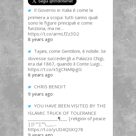
Il Governo in Italia è come la
primiera a scopa: tutti sanno quali
sono le figure principali e come
funziona, ma ne…
https://t.co/armLfZz3D2
8 years ago
Tajani, come Gentiloni, è nobile. Se
dovesse succedergli a Palazzo Chigi,
era dal 1867, quando il Conte Luigi...
https://t.co/x5gCNARpgG
8 years ago
CHRIS BENOIT
9 years ago
YOU HAVE BEEN VISITED BY THE
ISLAMIC TRUCK OF TOLERANCE
______________¶___ |religion of peace
||l “”|””\__,_...
https://t.co/yUD4QSKQ78
9 years ago