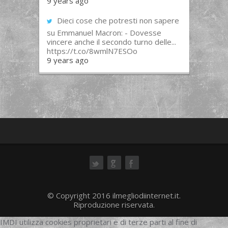
9 years ago
Dieci cose che potresti non sapere
su Emmanuel Macron: - Dovesse
vincere anche il secondo turno delle...
https://t.co/8wmlN7ESOo
9 years ago
ok
© Copyright 2016 ilmegliodiinternet.it.
Riproduzione riservata.
IMDI utilizza cookies proprietari e di terze parti al fine di