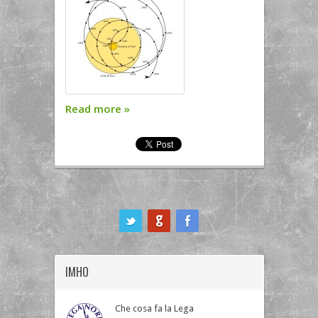
Read more
»
ook
IMHO
Che cosa fa la Lega