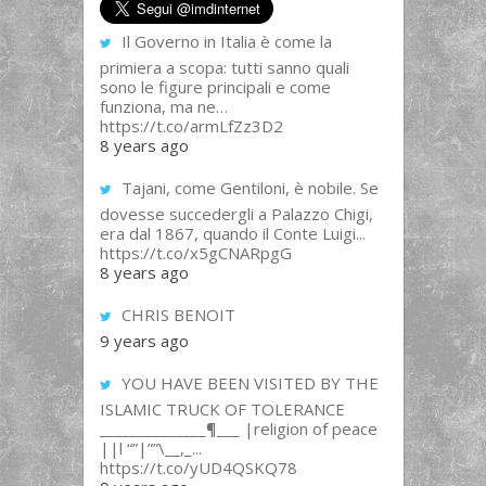
Il Governo in Italia è come la
primiera a scopa: tutti sanno quali
sono le figure principali e come
funziona, ma ne…
https://t.co/armLfZz3D2
8 years ago
Tajani, come Gentiloni, è nobile. Se
dovesse succedergli a Palazzo Chigi,
era dal 1867, quando il Conte Luigi...
https://t.co/x5gCNARpgG
8 years ago
CHRIS BENOIT
9 years ago
YOU HAVE BEEN VISITED BY THE
ISLAMIC TRUCK OF TOLERANCE
______________¶___ |religion of peace
||l “”|””\__,_...
https://t.co/yUD4QSKQ78