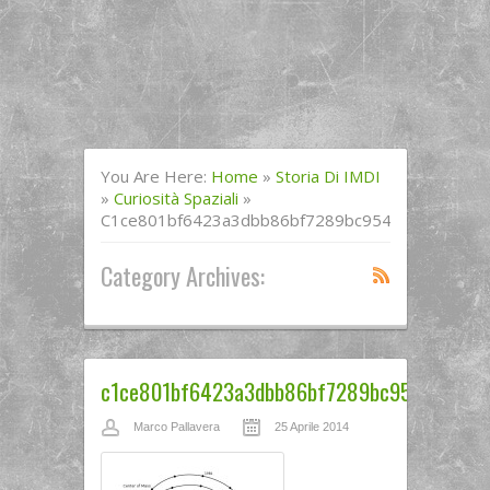
You Are Here:
Home
»
Storia Di IMDI
»
Curiosità Spaziali
»
C1ce801bf6423a3dbb86bf7289bc954d8c4be0b1_l
Category Archives:
c1ce801bf6423a3dbb86bf7289bc954d8c4be0
Marco Pallavera
25 Aprile 2014