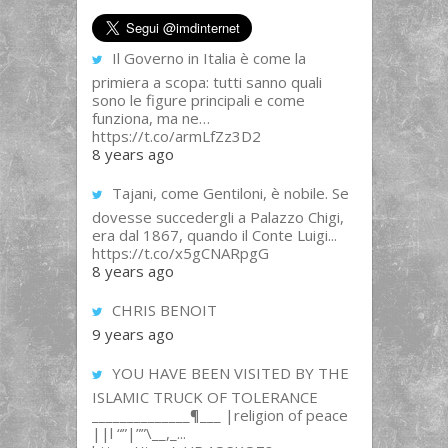
Il Governo in Italia è come la
primiera a scopa: tutti sanno quali
sono le figure principali e come
funziona, ma ne…
https://t.co/armLfZz3D2
8 years ago
Tajani, come Gentiloni, è nobile. Se
dovesse succedergli a Palazzo Chigi,
era dal 1867, quando il Conte Luigi...
https://t.co/x5gCNARpgG
8 years ago
CHRIS BENOIT
9 years ago
YOU HAVE BEEN VISITED BY THE
ISLAMIC TRUCK OF TOLERANCE
______________¶___ |religion of peace
||l “”|””\__,_...