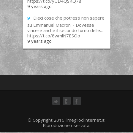
https://t.co/yUD4QSKQ78
9 years ago
Dieci cose che potresti non sapere
su Emmanuel Macron: - Dovesse
vincere anche il secondo turno delle...
https://t.co/8wmlN7ESOo
9 years ago
ok
© Copyright 2016 ilmegliodiinternet.it.
Riproduzione riservata.