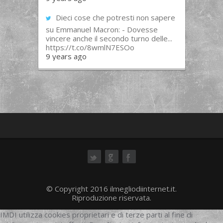
Dieci cose che potresti non sapere
su Emmanuel Macron: - Dovesse
vincere anche il secondo turno delle...
https://t.co/8wmlN7ESOo
9 years ago
ok
© Copyright 2016 ilmegliodiinternet.it.
Riproduzione riservata.
IMDI utilizza cookies proprietari e di terze parti al fine di