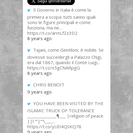
Il Governo in Italia è come la
primiera a scopa: tutti sanno quali
sono le figure principali e come
funziona, ma ne…
https://t.co/armLfZz3D2
8 years ago
Tajani, come Gentiloni, è nobile. Se
dovesse succedergli a Palazzo Chigi,
era dal 1867, quando il Conte Luigi...
https://t.co/x5gCNARpgG
8 years ago
CHRIS BENOIT
9 years ago
YOU HAVE BEEN VISITED BY THE
ISLAMIC TRUCK OF TOLERANCE
______________¶___ |religion of peace
||l “”|””\__,_...
https://t.co/yUD4QSKQ78
9 years ago