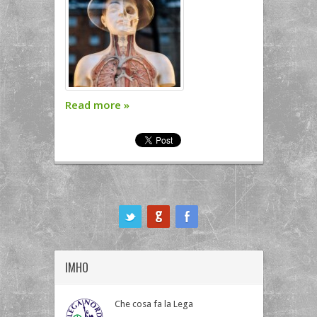
Read more
»
ook
IMHO
Che cosa fa la Lega