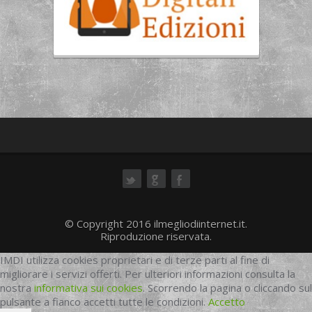
ok
© Copyright 2016 ilmegliodiinternet.it.
Riproduzione riservata.
IMDI utilizza cookies proprietari e di terze parti al fine di
migliorare i servizi offerti. Per ulteriori informazioni consulta la
nostra
informativa sui cookies
. Scorrendo la pagina o cliccando sul
pulsante a fianco accetti tutte le condizioni.
Accetto