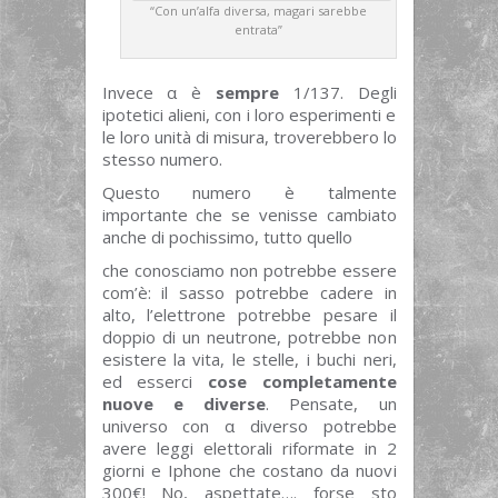
“Con un’alfa diversa, magari sarebbe
entrata”
Invece α è
sempre
1/137. Degli
ipotetici alieni, con i loro esperimenti e
le loro unità di misura, troverebbero lo
stesso numero.
Questo numero è talmente
importante che se venisse cambiato
anche di pochissimo, tutto quello
che conosciamo non potrebbe essere
com’è: il sasso potrebbe cadere in
alto, l’elettrone potrebbe pesare il
doppio di un neutrone, potrebbe non
esistere la vita, le stelle, i buchi neri,
ed esserci
cose completamente
nuove e diverse
. Pensate, un
universo con α diverso potrebbe
avere leggi elettorali riformate in 2
giorni e Iphone che costano da nuovi
300€! No, aspettate…. forse sto