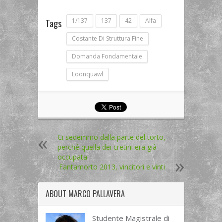
1/137
137
42
Alfa
Tags
Costante Di Struttura Fine
Domanda Fondamentale
Loonquawl
Ci sedemmo dalla parte del torto,
perché quella dei cretini era già
occupata
Fantamorto 2013, vincitori e vinti
ABOUT
MARCO PALLAVERA
Studente Magistrale di