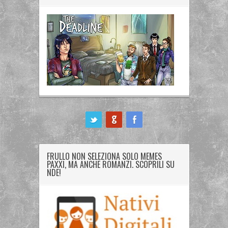
ook
FRULLO NON SELEZIONA SOLO MEMES
PAXXI, MA ANCHE ROMANZI. SCOPRILI SU
NDE!