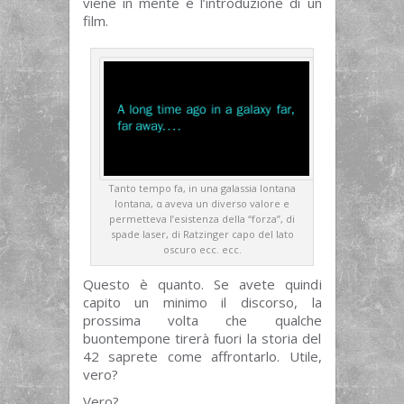
viene in mente è l’introduzione di un
film.
Tanto tempo fa, in una galassia lontana
lontana, α aveva un diverso valore e
permetteva l’esistenza della “forza”, di
spade laser, di Ratzinger capo del lato
oscuro ecc. ecc.
Questo è quanto. Se avete quindi
capito un minimo il discorso, la
prossima volta che qualche
buontempone tirerà fuori la storia del
42 saprete come affrontarlo. Utile,
vero?
Vero?