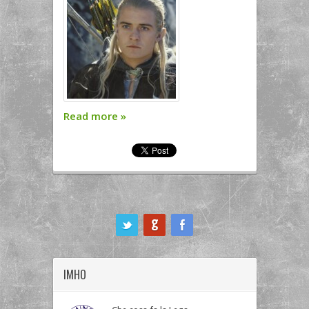
Read more
»
ook
IMHO