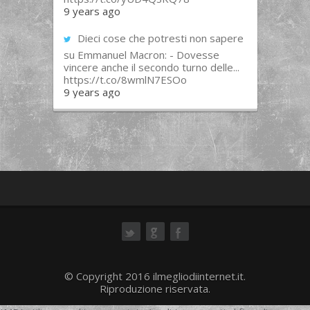
9 years ago
Dieci cose che potresti non sapere
su Emmanuel Macron: - Dovesse
vincere anche il secondo turno delle...
https://t.co/8wmlN7ESOo
9 years ago
ok
© Copyright 2016 ilmegliodiinternet.it.
Riproduzione riservata.