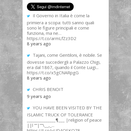
Il Governo in Italia è come la
primiera a scopa: tutti sanno quali
sono le figure principali e come
funziona, ma ne…
https://t.co/armLfZz3D2
8 years ago
Tajani, come Gentiloni, è nobile. Se
dovesse succedergli a Palazzo Chigi,
era dal 1867, quando il Conte Luigi...
https://t.co/x5gCNARpgG
8 years ago
CHRIS BENOIT
9 years ago
YOU HAVE BEEN VISITED BY THE
ISLAMIC TRUCK OF TOLERANCE
______________¶___ |religion of peace
||l “”|””\__,_...
https://t.co/yUD4QSKQ78