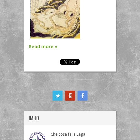
Read more
»
ook
IMHO
Che cosa fa la Lega