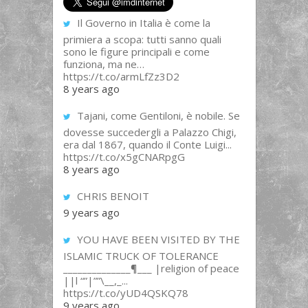
Il Governo in Italia è come la
primiera a scopa: tutti sanno quali
sono le figure principali e come
funziona, ma ne…
https://t.co/armLfZz3D2
8 years ago
Tajani, come Gentiloni, è nobile. Se
dovesse succedergli a Palazzo Chigi,
era dal 1867, quando il Conte Luigi...
https://t.co/x5gCNARpgG
8 years ago
CHRIS BENOIT
9 years ago
YOU HAVE BEEN VISITED BY THE
ISLAMIC TRUCK OF TOLERANCE
______________¶___ |religion of peace
||l “”|””\__,_...
https://t.co/yUD4QSKQ78
9 years ago