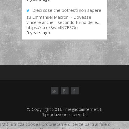
Dieci cose che potresti non sapere
su Emmanuel Macron: - Dovesse
vincere anche il secondo turno delle...
https://t.co/8wmlN7ESOo
9 years ago
ok
© Copyright 2016 ilmegliodiinternet.it.
Riproduzione riservata.
IMDI utilizza cookies proprietari e di terze parti al fine di