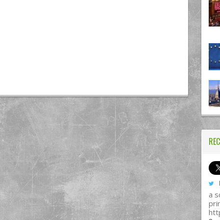
REC
I
a s
pri
htt