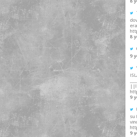
8 y
T
dov
era
ht
8 y
9 y
IS
___
||l 
ht
9 y
su
vin
ht
9 y