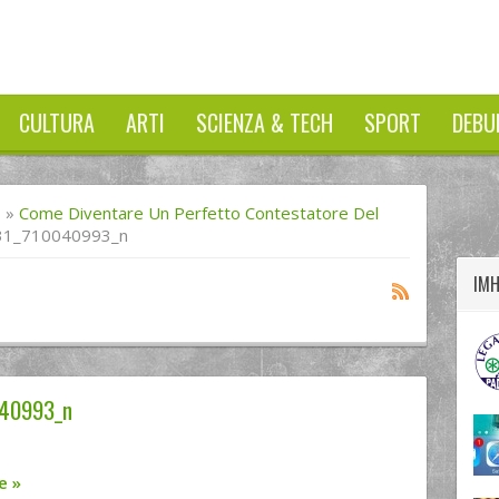
CULTURA
ARTI
SCIENZA & TECH
SPORT
DEBU
twitter
googleplus
facebook
I
»
Come Diventare Un Perfetto Contestatore Del
31_710040993_n
IM
40993_n
re
»