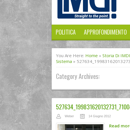
POLITICA
APPROFONDIMENTO
You Are Here:
Home
»
Storia Di IMD
Sistema
»
527634_1998316201327
Category Archives:
527634_199831620132731_7100
Weber
14 Giugno 2012
Read mo