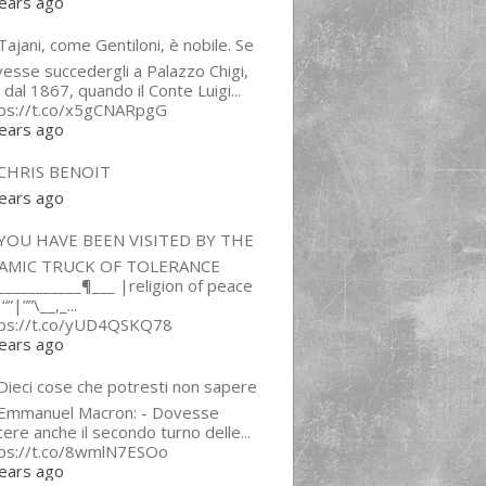
ears ago
ajani, come Gentiloni, è nobile. Se
esse succedergli a Palazzo Chigi,
 dal 1867, quando il Conte Luigi...
tps://t.co/x5gCNARpgG
ears ago
CHRIS BENOIT
ears ago
YOU HAVE BEEN VISITED BY THE
LAMIC TRUCK OF TOLERANCE
___________¶___ |religion of peace
“”|””\__,_...
tps://t.co/yUD4QSKQ78
ears ago
Dieci cose che potresti non sapere
 Emmanuel Macron: - Dovesse
cere anche il secondo turno delle...
tps://t.co/8wmlN7ESOo
ears ago