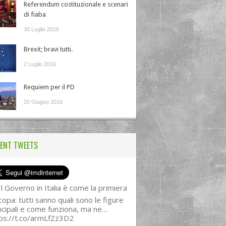
Referendum costituzionale e scenari
di fiaba
30 Luglio 2016
Brexit; bravi tutti.
2 Luglio 2016
Requiem per il PD
20 Giugno 2016
ENT TWEETS
l Governo in Italia è come la primiera
copa: tutti sanno quali sono le figure
ncipali e come funziona, ma ne…
ps://t.co/armLfZz3D2