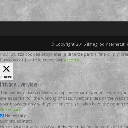
© Copyright 2016 ilmegliodiinternet.it. 
IMDI utilizza cookies proprietari e di terze parti al fine di migliora
fianco accetti tutte le condizioni.
Accetto
Chiudi
Privacy Overview
This website uses cookies to improve your experience while you 
are essential for the working of basic functionalities of the web
your browser only with your consent. You also have the option t
Necessary
Necessary
Sempre abilitato
Necessary cookies are absolutely essential for the website to fun