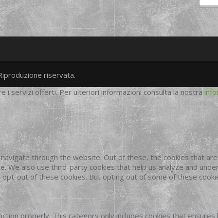
Riproduzione riservata.
twitter
googleplus
facebook
re i servizi offerti. Per ulteriori informazioni consulta la nostra
info
navigate through the website. Out of these, the cookies that ar
site. We also use third-party cookies that help us analyze and und
o opt-out of these cookies. But opting out of some of these cook
ction properly. This category only includes cookies that ensures 