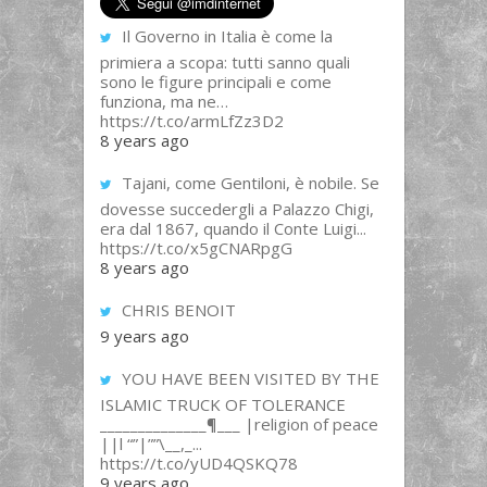
Il Governo in Italia è come la
primiera a scopa: tutti sanno quali
sono le figure principali e come
funziona, ma ne…
https://t.co/armLfZz3D2
8 years ago
Tajani, come Gentiloni, è nobile. Se
dovesse succedergli a Palazzo Chigi,
era dal 1867, quando il Conte Luigi...
https://t.co/x5gCNARpgG
8 years ago
CHRIS BENOIT
9 years ago
YOU HAVE BEEN VISITED BY THE
ISLAMIC TRUCK OF TOLERANCE
______________¶___ |religion of peace
||l “”|””\__,_...
https://t.co/yUD4QSKQ78
9 years ago