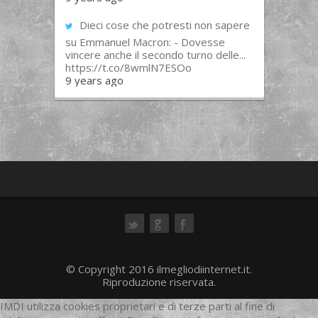
Dieci cose che potresti non sapere
su Emmanuel Macron: - Dovesse
vincere anche il secondo turno delle...
https://t.co/8wmlN7ESOo
9 years ago
ok
© Copyright 2016 ilmegliodiinternet.it.
Riproduzione riservata.
IMDI utilizza cookies proprietari e di terze parti al fine di