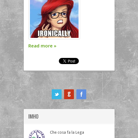
Read more
»
ook
IMHO
Che cosa fa la Lega