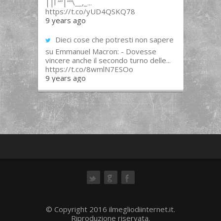
||l “”|””\__,_...
https://t.co/yUD4QSKQ78
9 years ago
Dieci cose che potresti non sapere
su Emmanuel Macron: - Dovesse
vincere anche il secondo turno delle...
https://t.co/8wmlN7ESOo
9 years ago
ok
© Copyright 2016 ilmegliodiinternet.it.
Riproduzione riservata.