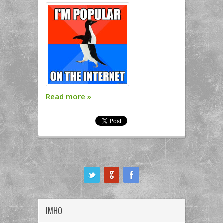
Read more
»
ook
IMHO