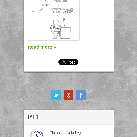
Read more
»
ook
IMHO
Che cosa fa la Lega