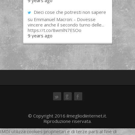
9 years ago
Dieci cose che potresti non sapere
su Emmanuel Macron: - Dovesse
vincere anche il secondo turno delle...
https://t.co/8wmlN7ESOo
9 years ago
ok
© Copyright 2016 ilmegliodiinternet.it.
Riproduzione riservata.
IMDI utilizza cookies proprietari e di terze parti al fine di