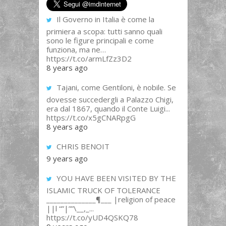
Il Governo in Italia è come la
primiera a scopa: tutti sanno quali
sono le figure principali e come
funziona, ma ne…
https://t.co/armLfZz3D2
8 years ago
Tajani, come Gentiloni, è nobile. Se
dovesse succedergli a Palazzo Chigi,
era dal 1867, quando il Conte Luigi...
https://t.co/x5gCNARpgG
8 years ago
CHRIS BENOIT
9 years ago
YOU HAVE BEEN VISITED BY THE
ISLAMIC TRUCK OF TOLERANCE
______________¶___ |religion of peace
||l “”|””\__,_...
https://t.co/yUD4QSKQ78