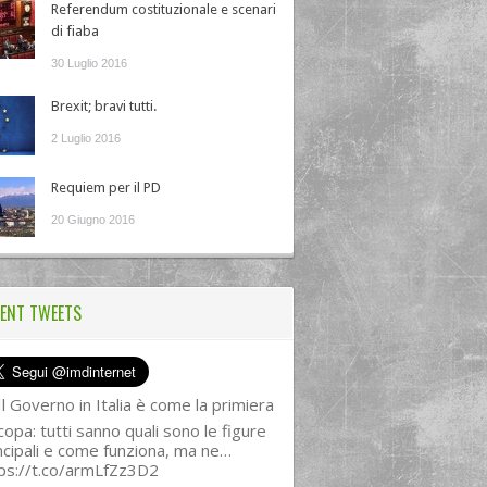
Referendum costituzionale e scenari
di fiaba
30 Luglio 2016
Brexit; bravi tutti.
2 Luglio 2016
Requiem per il PD
20 Giugno 2016
ENT TWEETS
l Governo in Italia è come la primiera
copa: tutti sanno quali sono le figure
ncipali e come funziona, ma ne…
ps://t.co/armLfZz3D2