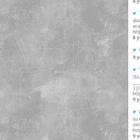
8 y
T
dov
era
ht
8 y
9 y
IS
___
||l 
ht
9 y
su
vin
ht
9 y