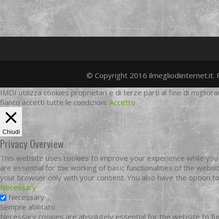
© Copyright 2016 ilmegliodiinternet.it. 
IMDI utilizza cookies proprietari e di terze parti al fine di migliora
fianco accetti tutte le condizioni.
Accetto
Chiudi
Privacy Overview
This website uses cookies to improve your experience while you 
are essential for the working of basic functionalities of the web
your browser only with your consent. You also have the option t
Necessary
Necessary
Sempre abilitato
Necessary cookies are absolutely essential for the website to fun