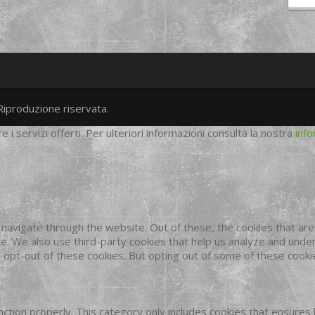
Riproduzione riservata.
twitter
googleplus
facebook
re i servizi offerti. Per ulteriori informazioni consulta la nostra
info
navigate through the website. Out of these, the cookies that ar
site. We also use third-party cookies that help us analyze and und
o opt-out of these cookies. But opting out of some of these cook
ction properly. This category only includes cookies that ensures 