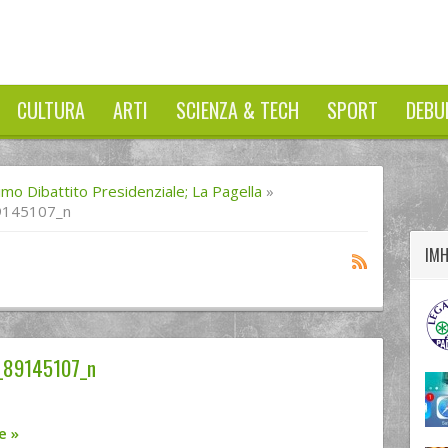
CULTURA
ARTI
SCIENZA & TECH
SPORT
DEBU
twitter
googleplus
facebook
timo Dibattito Presidenziale; La Pagella
»
9145107_n
IM
_89145107_n
re
»