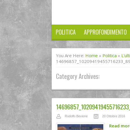
POLITICA
APPROFONDIMENTO
You Are Here:
Home
»
Politica
»
L'ul
14696857_10209419455716233_8
Category Archives:
14696857_10209419455716233
Rodolfo Bevione
20 Ottobre 2016
Read mo