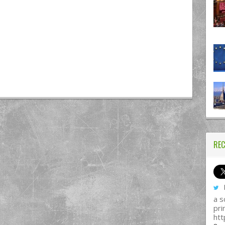
REC
I
a s
pri
htt