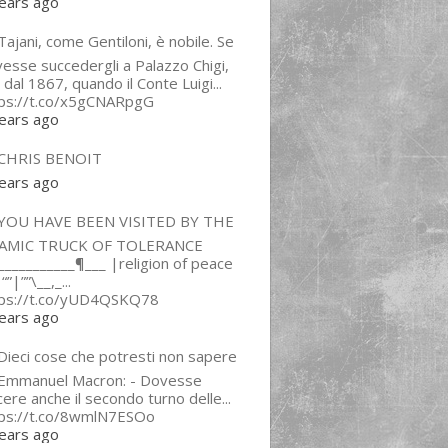
ears ago
ajani, come Gentiloni, è nobile. Se
esse succedergli a Palazzo Chigi,
 dal 1867, quando il Conte Luigi...
tps://t.co/x5gCNARpgG
ears ago
CHRIS BENOIT
ears ago
YOU HAVE BEEN VISITED BY THE
LAMIC TRUCK OF TOLERANCE
___________¶___ |religion of peace
“”|””\__,_...
tps://t.co/yUD4QSKQ78
ears ago
Dieci cose che potresti non sapere
 Emmanuel Macron: - Dovesse
cere anche il secondo turno delle...
tps://t.co/8wmlN7ESOo
ears ago