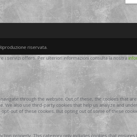
Riproduzione riservata.
twitter
googleplus
facebook
re i servizi offerti. Per ulteriori informazioni consulta la nostra
info
navigate through the website. Out of these, the cookies that ar
site. We also use third-party cookies that help us analyze and und
o opt-out of these cookies. But opting out of some of these cook
ction properly. This category only includes cookies that ensures 