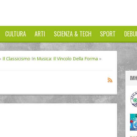
CULTURA
ARTI
SCIENZA & TECH
SPORT
DEBU
twitter
googleplus
facebook
»
Il Classicismo In Musica: Il Vincolo Della Forma
»
IM