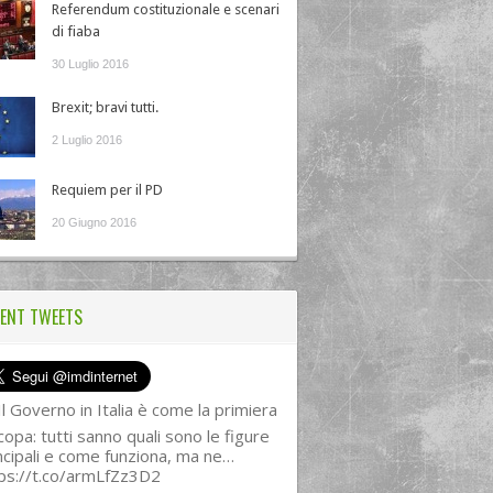
Referendum costituzionale e scenari
di fiaba
30 Luglio 2016
Brexit; bravi tutti.
2 Luglio 2016
Requiem per il PD
20 Giugno 2016
ENT TWEETS
l Governo in Italia è come la primiera
copa: tutti sanno quali sono le figure
ncipali e come funziona, ma ne…
ps://t.co/armLfZz3D2