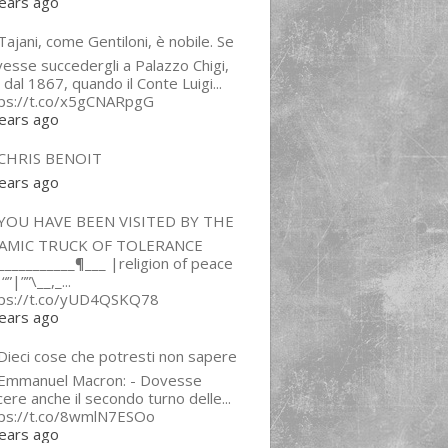
ears ago
ajani, come Gentiloni, è nobile. Se
esse succedergli a Palazzo Chigi,
 dal 1867, quando il Conte Luigi...
tps://t.co/x5gCNARpgG
ears ago
CHRIS BENOIT
ears ago
YOU HAVE BEEN VISITED BY THE
LAMIC TRUCK OF TOLERANCE
___________¶___ |religion of peace
“”|””\__,_...
tps://t.co/yUD4QSKQ78
ears ago
Dieci cose che potresti non sapere
 Emmanuel Macron: - Dovesse
cere anche il secondo turno delle...
tps://t.co/8wmlN7ESOo
ears ago