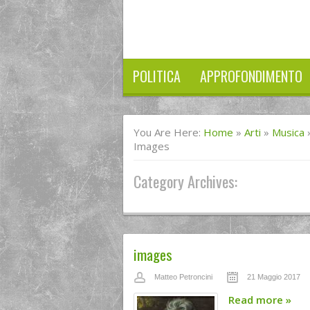
POLITICA
APPROFONDIMENTO
You Are Here:
Home
»
Arti
»
Musica
Images
Category Archives:
images
Matteo Petroncini
21 Maggio 2017
Read more
»