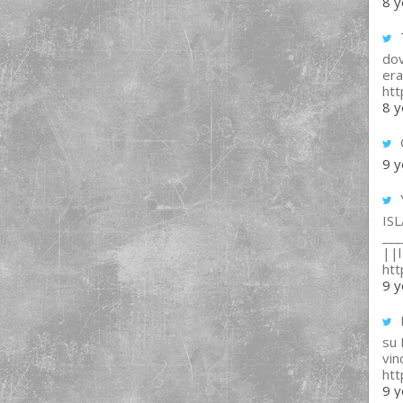
8 y
T
dov
era
ht
8 y
9 y
IS
___
||l 
ht
9 y
su
vin
ht
9 y