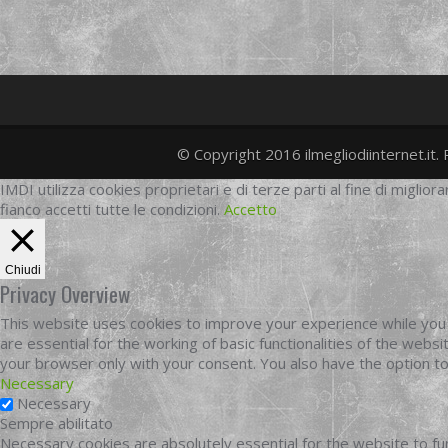
© Copyright 2016 ilmegliodiinternet.it. 
IMDI utilizza cookies proprietari e di terze parti al fine di migliora
fianco accetti tutte le condizioni.
Accetto
Chiudi
Privacy Overview
This website uses cookies to improve your experience while you 
are essential for the working of basic functionalities of the web
your browser only with your consent. You also have the option t
Necessary
Necessary
Sempre abilitato
Necessary cookies are absolutely essential for the website to fun