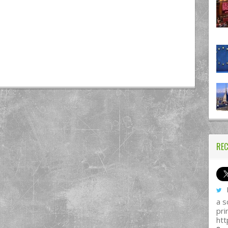
REC
I
a s
pri
htt