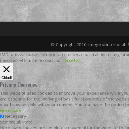
© Copyright 2016 ilmegliodiinternet.it. 
IMDI utilizza cookies proprietari e di terze parti al fine di migliora
fianco accetti tutte le condizioni.
Accetto
Chiudi
Privacy Overview
This website uses cookies to improve your experience while you 
are essential for the working of basic functionalities of the web
your browser only with your consent. You also have the option t
Necessary
Necessary
Sempre abilitato
Necessary cookies are absolutely essential for the website to fun