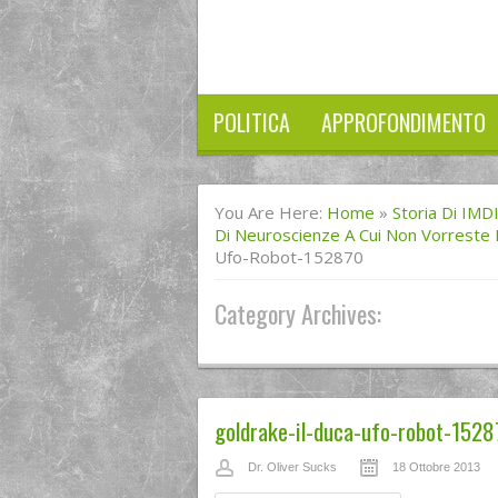
POLITICA
APPROFONDIMENTO
You Are Here:
Home
»
Storia Di IMD
Di Neuroscienze A Cui Non Vorreste 
Ufo-Robot-152870
Category Archives:
goldrake-il-duca-ufo-robot-1528
Dr. Oliver Sucks
18 Ottobre 2013