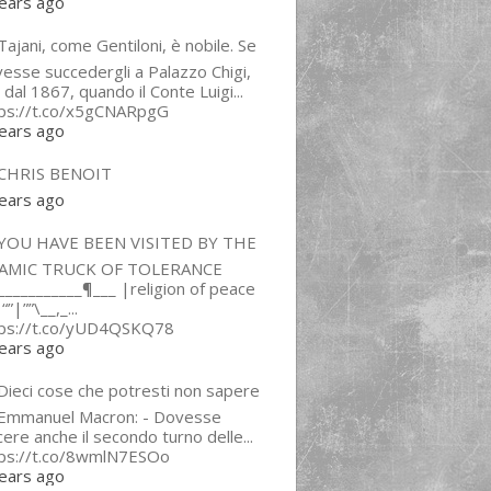
ears ago
ajani, come Gentiloni, è nobile. Se
esse succedergli a Palazzo Chigi,
 dal 1867, quando il Conte Luigi...
tps://t.co/x5gCNARpgG
ears ago
CHRIS BENOIT
ears ago
YOU HAVE BEEN VISITED BY THE
LAMIC TRUCK OF TOLERANCE
___________¶___ |religion of peace
“”|””\__,_...
tps://t.co/yUD4QSKQ78
ears ago
Dieci cose che potresti non sapere
 Emmanuel Macron: - Dovesse
cere anche il secondo turno delle...
tps://t.co/8wmlN7ESOo
ears ago