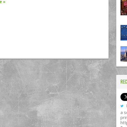
re
»
REC
I
a s
pri
htt