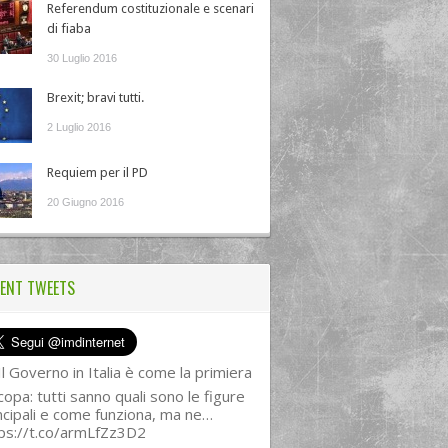
Referendum costituzionale e scenari
di fiaba
30 Luglio 2016
Brexit; bravi tutti.
2 Luglio 2016
Requiem per il PD
20 Giugno 2016
ENT TWEETS
l Governo in Italia è come la primiera
copa: tutti sanno quali sono le figure
ncipali e come funziona, ma ne…
ps://t.co/armLfZz3D2