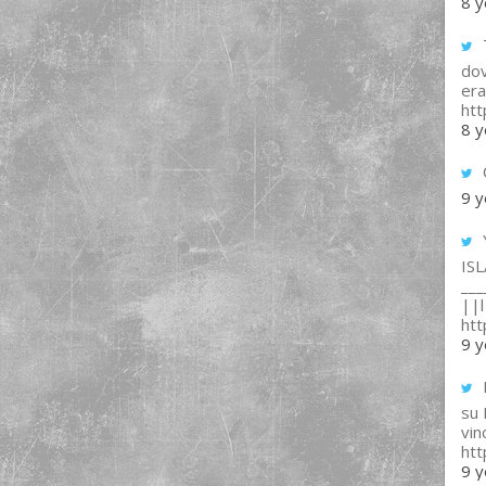
8 y
T
dov
era
ht
8 y
9 y
IS
___
||l 
ht
9 y
su
vin
ht
9 y