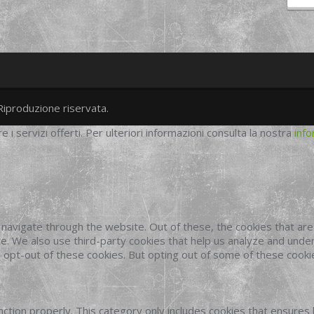
Riproduzione riservata.
twitter
googleplus
facebook
re i servizi offerti. Per ulteriori informazioni consulta la nostra
info
navigate through the website. Out of these, the cookies that ar
site. We also use third-party cookies that help us analyze and und
o opt-out of these cookies. But opting out of some of these cook
ction properly. This category only includes cookies that ensures 