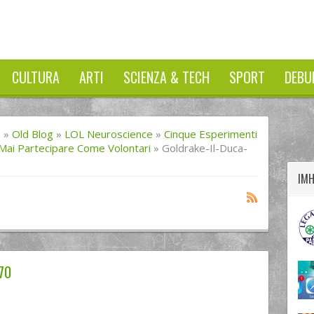
CULTURA
ARTI
SCIENZA & TECH
SPORT
DEBU
twitter
googleplus
facebook
I
»
Old Blog
»
LOL Neuroscience
»
Cinque Esperimenti
Mai Partecipare Come Volontari
»
Goldrake-Il-Duca-
IM
70