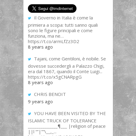
Il Governo in Italia è come la
primiera a scopa: tutti sanno quali
sono le figure principali e come
funziona, ma ne…
https://t.co/armLfZz3D2
8 years ago
Tajani, come Gentiloni, è nobile. Se
dovesse succedergli a Palazzo Chigi,
era dal 1867, quando il Conte Luigi...
https://t.co/x5gCNARpgG
8 years ago
CHRIS BENOIT
9 years ago
YOU HAVE BEEN VISITED BY THE
ISLAMIC TRUCK OF TOLERANCE
______________¶___ |religion of peace
||l “”|””\__,_...