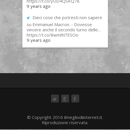
https://t.co/yUD4QSKQ78
9 years ago
Dieci cose che potresti non sapere
su Emmanuel Macron: - Dovesse
vincere anche il secondo turno delle...
https://t.co/8wmlN7ESOo
9 years ago
ok
© Copyright 2016 ilmegliodiinternet.it.
Riproduzione riservata.