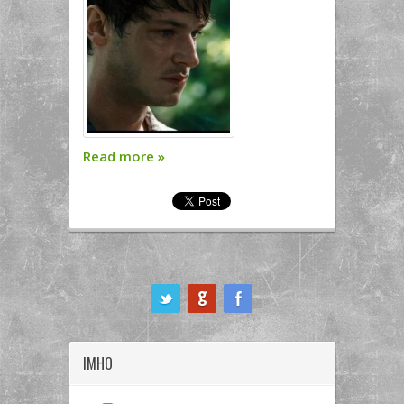
Read more
»
ook
IMHO