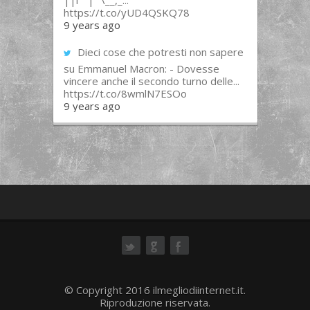
||l “”|””\__,_...
https://t.co/yUD4QSKQ78
9 years ago
Dieci cose che potresti non sapere
su Emmanuel Macron: - Dovesse
vincere anche il secondo turno delle...
https://t.co/8wmlN7ESOo
9 years ago
ok
© Copyright 2016 ilmegliodiinternet.it.
Riproduzione riservata.