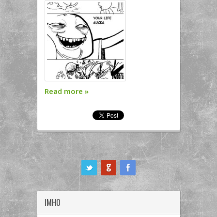
Read more
»
ook
IMHO