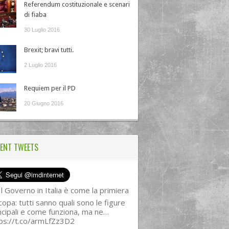
Referendum costituzionale e scenari
di fiaba
30 Luglio 2016
Brexit; bravi tutti.
2 Luglio 2016
Requiem per il PD
20 Giugno 2016
ENT TWEETS
l Governo in Italia è come la primiera
copa: tutti sanno quali sono le figure
ncipali e come funziona, ma ne…
ps://t.co/armLfZz3D2