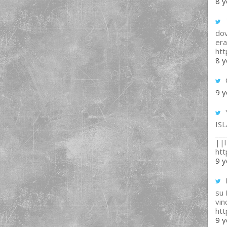
8 y
T
dov
era
ht
8 y
9 y
IS
___
||l 
ht
9 y
su
vin
ht
9 y