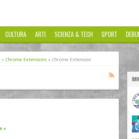
CULTURA
ARTI
SCIENZA & TECH
SPORT
DEBU
twitter
googleplus
facebook
I
»
Chrome Extensions
»
Chrome Extension
IM
re
»