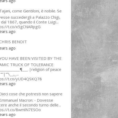
ears ago
ajani, come Gentiloni, è nobile. Se
esse succedergli a Palazzo Chigi,
 dal 1867, quando il Conte Luigi...
tps://t.co/x5gCNARpgG
ears ago
CHRIS BENOIT
ears ago
YOU HAVE BEEN VISITED BY THE
LAMIC TRUCK OF TOLERANCE
___________¶___ |religion of peace
“”|””\__,_...
tps://t.co/yUD4QSKQ78
ears ago
Dieci cose che potresti non sapere
 Emmanuel Macron: - Dovesse
cere anche il secondo turno delle...
tps://t.co/8wmlN7ESOo
ears ago