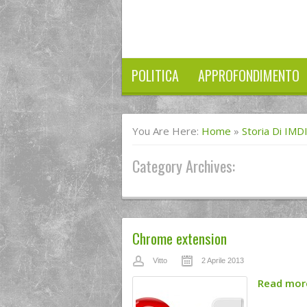
POLITICA
APPROFONDIMENTO
You Are Here:
Home
»
Storia Di IMD
Category Archives:
Chrome extension
Vitto
2 Aprile 2013
Read mo