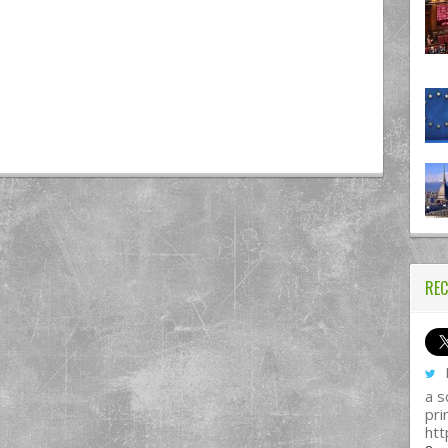
REC
I
a s
pri
htt