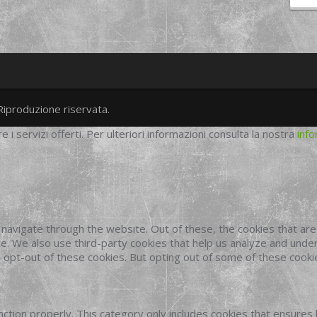
Riproduzione riservata.
twitter
googleplus
facebook
re i servizi offerti. Per ulteriori informazioni consulta la nostra
info
navigate through the website. Out of these, the cookies that ar
site. We also use third-party cookies that help us analyze and und
o opt-out of these cookies. But opting out of some of these cook
ction properly. This category only includes cookies that ensures 