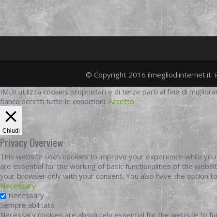
© Copyright 2016 ilmegliodiinternet.it. 
IMDI utilizza cookies proprietari e di terze parti al fine di migliora
fianco accetti tutte le condizioni.
Accetto
Chiudi
Privacy Overview
This website uses cookies to improve your experience while you 
are essential for the working of basic functionalities of the web
your browser only with your consent. You also have the option t
Necessary
Necessary
Sempre abilitato
Necessary cookies are absolutely essential for the website to fun