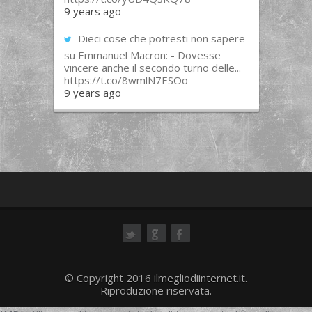
9 years ago
Dieci cose che potresti non sapere
su Emmanuel Macron: - Dovesse
vincere anche il secondo turno delle...
https://t.co/8wmlN7ESOo
9 years ago
ok
© Copyright 2016 ilmegliodiinternet.it.
Riproduzione riservata.