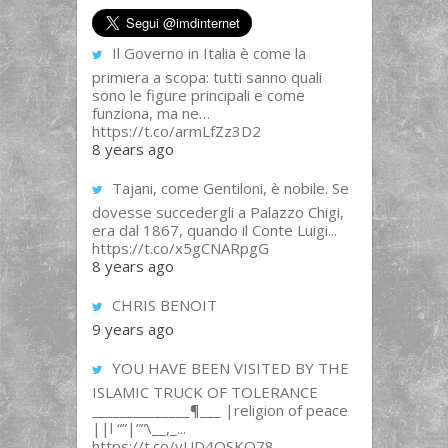
Il Governo in Italia è come la
primiera a scopa: tutti sanno quali
sono le figure principali e come
funziona, ma ne…
https://t.co/armLfZz3D2
8 years ago
Tajani, come Gentiloni, è nobile. Se
dovesse succedergli a Palazzo Chigi,
era dal 1867, quando il Conte Luigi...
https://t.co/x5gCNARpgG
8 years ago
CHRIS BENOIT
9 years ago
YOU HAVE BEEN VISITED BY THE
ISLAMIC TRUCK OF TOLERANCE
______________¶___ |religion of peace
||l “”|””\__,_...
https://t.co/yUD4QSKQ78