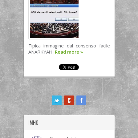
Tipica immagine dal consenso facile
ANARKYA!1!
Read more
»
ook
IMHO