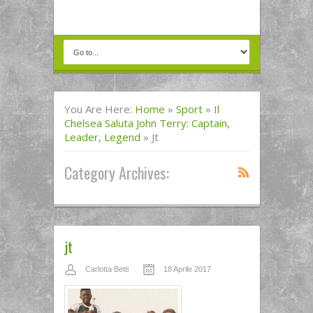
You Are Here:
Home
»
Sport
»
Il
Chelsea Saluta John Terry: Captain,
Leader, Legend
»
Jt
Category Archives:
jt
Carlotta Betti
18 Aprile 2017