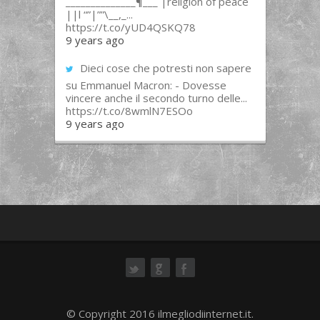
______________¶___ |religion of peace
||l “”|””\__,_...
https://t.co/yUD4QSKQ78
9 years ago
Dieci cose che potresti non sapere
su Emmanuel Macron: - Dovesse
vincere anche il secondo turno delle...
https://t.co/8wmlN7ESOo
9 years ago
ok
© Copyright 2016 ilmegliodiinternet.it.