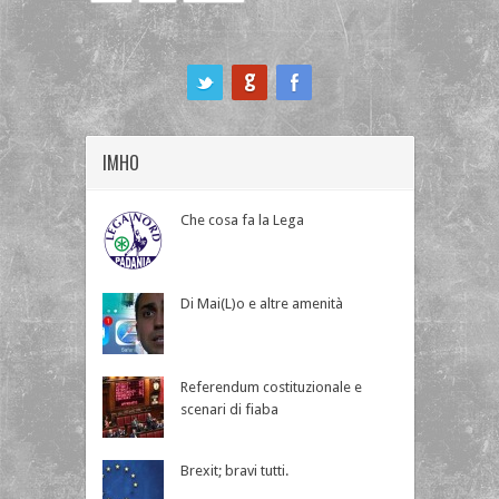
ook
IMHO
Che cosa fa la Lega
Di Mai(L)o e altre amenità
Referendum costituzionale e
scenari di fiaba
Brexit; bravi tutti.