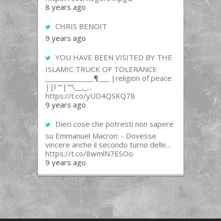
8 years ago
CHRIS BENOIT
9 years ago
YOU HAVE BEEN VISITED BY THE
ISLAMIC TRUCK OF TOLERANCE
______________¶___ |religion of peace
||l “”|””\__,_...
https://t.co/yUD4QSKQ78
9 years ago
Dieci cose che potresti non sapere
su Emmanuel Macron: - Dovesse
vincere anche il secondo turno delle...
https://t.co/8wmlN7ESOo
9 years ago