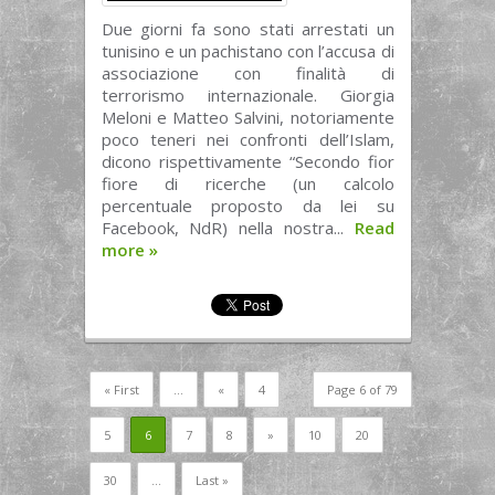
Due giorni fa sono stati arrestati un
tunisino e un pachistano con l’accusa di
associazione con finalità di
terrorismo internazionale. Giorgia
Meloni e Matteo Salvini, notoriamente
poco teneri nei confronti dell’Islam,
dicono rispettivamente “Secondo fior
fiore di ricerche (un calcolo
percentuale proposto da lei su
Facebook, NdR) nella nostra...
Read
more
»
« First
...
«
4
Page 6 of 79
5
6
7
8
»
10
20
30
...
Last »