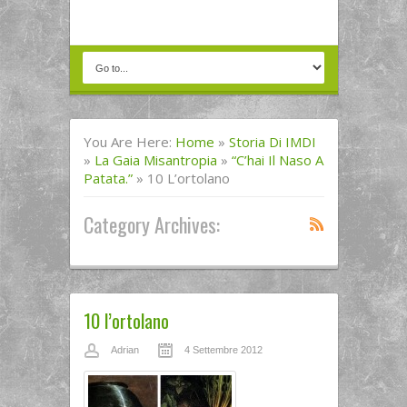
You Are Here:
Home
»
Storia Di IMDI
»
La Gaia Misantropia
»
“C’hai Il Naso A
Patata.”
»
10 L’ortolano
Category Archives:
10 l’ortolano
Adrian
4 Settembre 2012