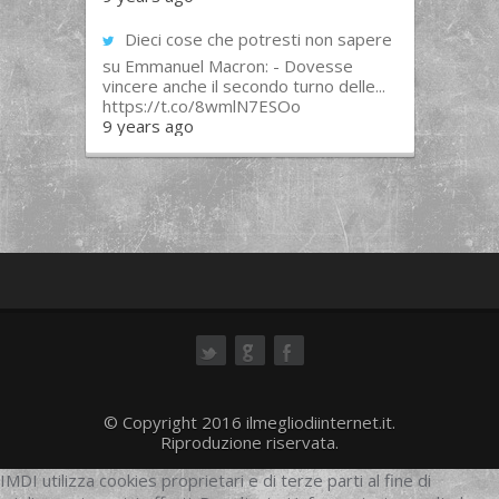
Dieci cose che potresti non sapere
su Emmanuel Macron: - Dovesse
vincere anche il secondo turno delle...
https://t.co/8wmlN7ESOo
9 years ago
ok
© Copyright 2016 ilmegliodiinternet.it.
Riproduzione riservata.
IMDI utilizza cookies proprietari e di terze parti al fine di