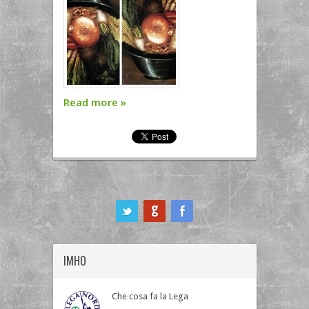
Read more
»
ook
IMHO
Che cosa fa la Lega