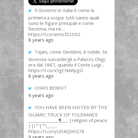
Il Governo in Italia è come la
primiera a scopa: tutti sanno quali
sono le figure principali e come
funziona, ma ne…
https://t.co/armLfZz3D2
8 years ago
Tajani, come Gentiloni, è nobile. Se
dovesse succedergli a Palazzo Chigi,
era dal 1867, quando il Conte Luigi...
https://t.co/x5gCNARpgG
8 years ago
CHRIS BENOIT
9 years ago
YOU HAVE BEEN VISITED BY THE
ISLAMIC TRUCK OF TOLERANCE
______________¶___ |religion of peace
||l “”|””\__,_...
https://t.co/yUD4QSKQ78
9 years ago