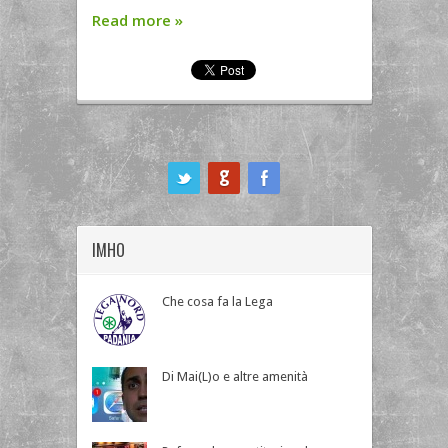
Read more
»
ook
IMHO
Che cosa fa la Lega
Di Mai(L)o e altre amenità