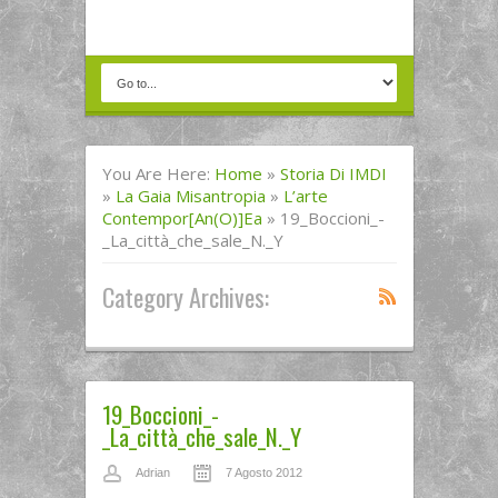
You Are Here:
Home
»
Storia Di IMDI
»
La Gaia Misantropia
»
L’arte
Contempor[an(o)]ea
»
19_Boccioni_-
_La_città_che_sale_N._Y
Category Archives:
19_Boccioni_-
_La_città_che_sale_N._Y
Adrian
7 Agosto 2012