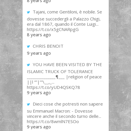
8 years ago
Tajani, come Gentiloni, è nobile. Se
dovesse succedergli a Palazzo Chigi,
era dal 1867, quando il Conte Luigi...
https://t.co/x5gCNARpgG
8 years ago
CHRIS BENOIT
9 years ago
YOU HAVE BEEN VISITED BY THE
ISLAMIC TRUCK OF TOLERANCE
______________¶___ |religion of peace
||l “”|””\__,_...
https://t.co/yUD4QSKQ78
9 years ago
Dieci cose che potresti non sapere
su Emmanuel Macron: - Dovesse
vincere anche il secondo turno delle...
https://t.co/8wmlN7ESOo
9 years ago