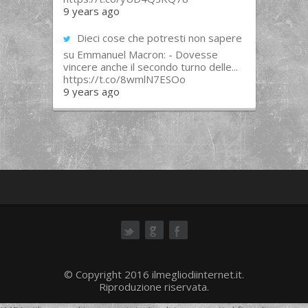
9 years ago
Dieci cose che potresti non sapere
su Emmanuel Macron: - Dovesse
vincere anche il secondo turno delle...
https://t.co/8wmlN7ESOo
9 years ago
ok
© Copyright 2016 ilmegliodiinternet.it.
Riproduzione riservata.