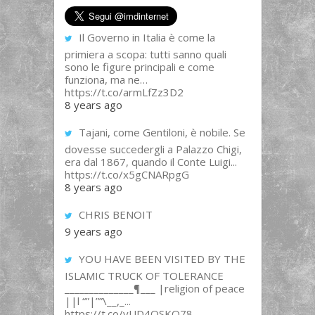
Il Governo in Italia è come la
primiera a scopa: tutti sanno quali
sono le figure principali e come
funziona, ma ne…
https://t.co/armLfZz3D2
8 years ago
Tajani, come Gentiloni, è nobile. Se
dovesse succedergli a Palazzo Chigi,
era dal 1867, quando il Conte Luigi...
https://t.co/x5gCNARpgG
8 years ago
CHRIS BENOIT
9 years ago
YOU HAVE BEEN VISITED BY THE
ISLAMIC TRUCK OF TOLERANCE
______________¶___ |religion of peace
||l “”|””\__,_...
https://t.co/yUD4QSKQ78