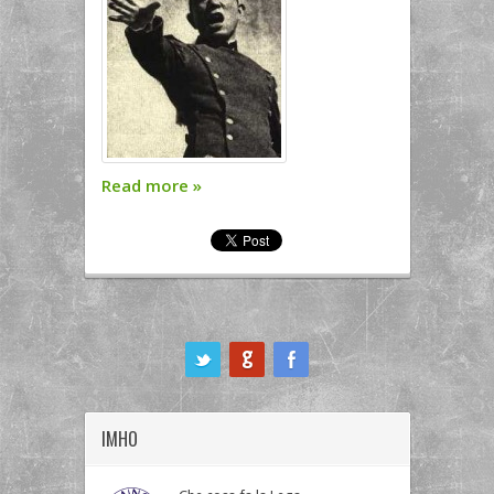
Read more
»
ook
IMHO