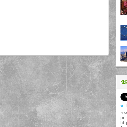
REC
I
a s
pri
htt