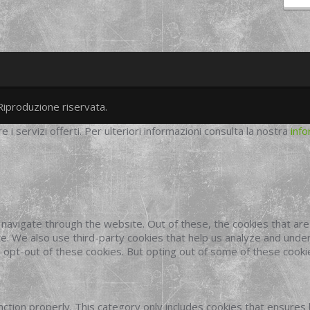
Riproduzione riservata.
twitter
googleplus
facebook
re i servizi offerti. Per ulteriori informazioni consulta la nostra
info
navigate through the website. Out of these, the cookies that ar
site. We also use third-party cookies that help us analyze and und
o opt-out of these cookies. But opting out of some of these cook
ction properly. This category only includes cookies that ensures 