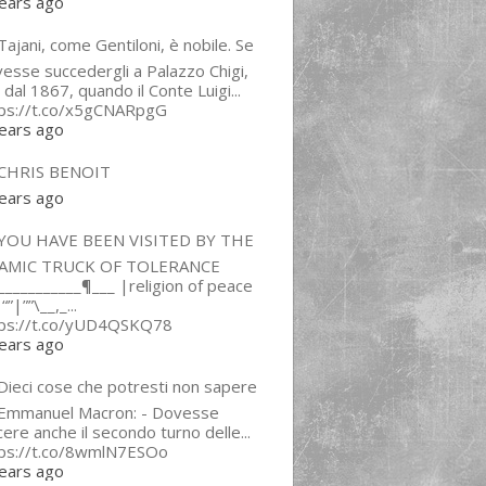
ears ago
ajani, come Gentiloni, è nobile. Se
esse succedergli a Palazzo Chigi,
 dal 1867, quando il Conte Luigi...
tps://t.co/x5gCNARpgG
ears ago
CHRIS BENOIT
ears ago
YOU HAVE BEEN VISITED BY THE
LAMIC TRUCK OF TOLERANCE
___________¶___ |religion of peace
“”|””\__,_...
tps://t.co/yUD4QSKQ78
ears ago
Dieci cose che potresti non sapere
 Emmanuel Macron: - Dovesse
cere anche il secondo turno delle...
tps://t.co/8wmlN7ESOo
ears ago