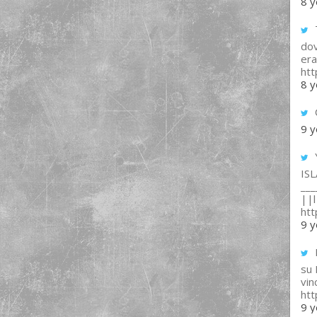
8 y
T
dov
era
ht
8 y
9 y
IS
___
||l 
ht
9 y
su
vin
ht
9 y