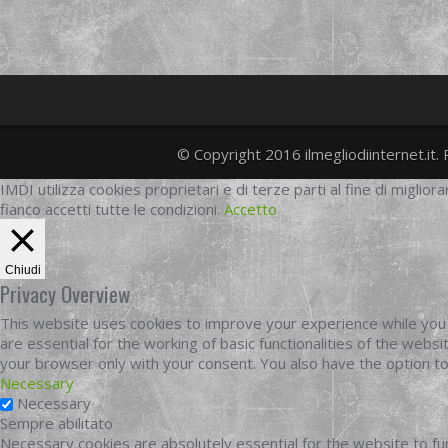
© Copyright 2016 ilmegliodiinternet.it. 
IMDI utilizza cookies proprietari e di terze parti al fine di migliora
fianco accetti tutte le condizioni.
Accetto
Chiudi
Privacy Overview
This website uses cookies to improve your experience while you 
are essential for the working of basic functionalities of the web
your browser only with your consent. You also have the option t
Necessary
Necessary
Sempre abilitato
Necessary cookies are absolutely essential for the website to fun