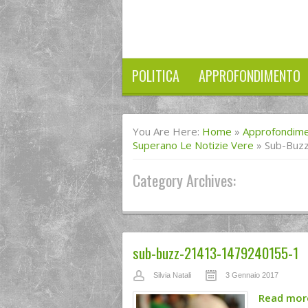
POLITICA
APPROFONDIMENTO
You Are Here:
Home
»
Approfondim
Superano Le Notizie Vere
»
Sub-Buz
Category Archives:
sub-buzz-21413-1479240155-1
Silvia Natali
3 Gennaio 2017
Read mo