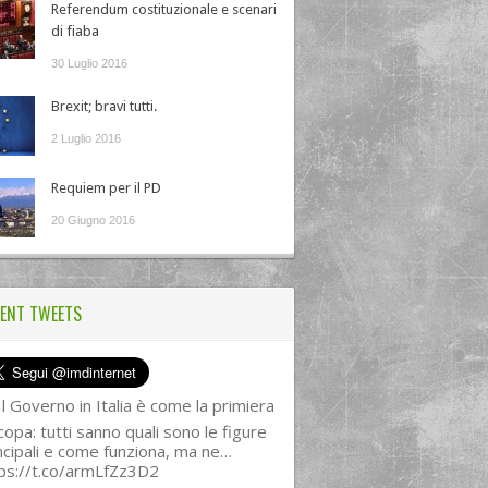
Referendum costituzionale e scenari
di fiaba
30 Luglio 2016
Brexit; bravi tutti.
2 Luglio 2016
Requiem per il PD
20 Giugno 2016
ENT TWEETS
l Governo in Italia è come la primiera
copa: tutti sanno quali sono le figure
ncipali e come funziona, ma ne…
ps://t.co/armLfZz3D2