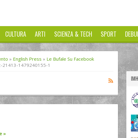
CULTURA
ARTI
SCIENZA & TECH
SPORT
DEBU
twitter
googleplus
facebook
ento
»
English Press
»
Le Bufale Su Facebook
z-21413-1479240155-1
IM
re
»