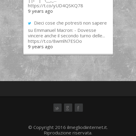
||l “”|””\__,_...
https://t.co/yUD4QSKQ78
9 years ago
Dieci cose che potresti non sapere
su Emmanuel Macron: - Dovesse
vincere anche il secondo turno delle...
https://t.co/8wmlN7ESOo
9 years ago
ok
© Copyright 2016 ilmegliodiinternet.it.
Riproduzione riservata.