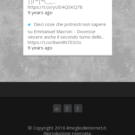
||l “”|””\__,_...
https://t.co/yUD4QSKQ78
9 years ago
Dieci cose che potresti non sapere
su Emmanuel Macron: - Dovesse
vincere anche il secondo turno delle...
https://t.co/8wmlN7ESOo
9 years ago
ok
© Copyright 2016 ilmegliodiinternet.it.
Riproduzione riservata.