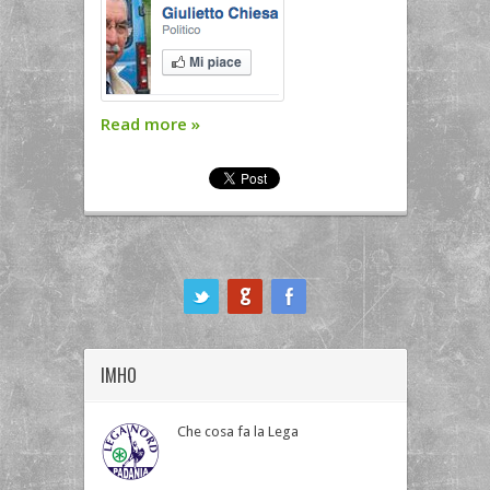
Read more
»
ook
IMHO
Che cosa fa la Lega