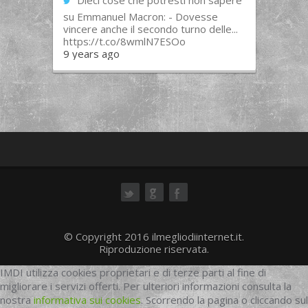
Dieci cose che potresti non sapere
su Emmanuel Macron: - Dovesse
vincere anche il secondo turno delle...
https://t.co/8wmlN7ESOo
9 years ago
ok
© Copyright 2016 ilmegliodiinternet.it.
Riproduzione riservata.
IMDI utilizza cookies proprietari e di terze parti al fine di
migliorare i servizi offerti. Per ulteriori informazioni consulta la
nostra
informativa sui cookies
. Scorrendo la pagina o cliccando sul