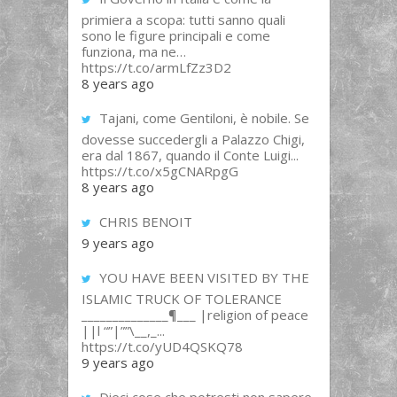
primiera a scopa: tutti sanno quali
sono le figure principali e come
funziona, ma ne…
https://t.co/armLfZz3D2
8 years ago
Tajani, come Gentiloni, è nobile. Se
dovesse succedergli a Palazzo Chigi,
era dal 1867, quando il Conte Luigi...
https://t.co/x5gCNARpgG
8 years ago
CHRIS BENOIT
9 years ago
YOU HAVE BEEN VISITED BY THE
ISLAMIC TRUCK OF TOLERANCE
______________¶___ |religion of peace
||l “”|””\__,_...
https://t.co/yUD4QSKQ78
9 years ago