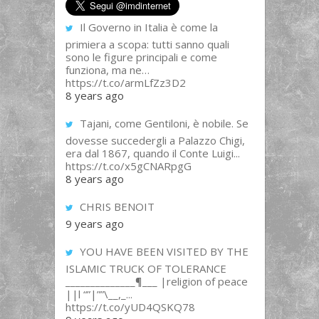
Il Governo in Italia è come la
primiera a scopa: tutti sanno quali
sono le figure principali e come
funziona, ma ne…
https://t.co/armLfZz3D2
8 years ago
Tajani, come Gentiloni, è nobile. Se
dovesse succedergli a Palazzo Chigi,
era dal 1867, quando il Conte Luigi...
https://t.co/x5gCNARpgG
8 years ago
CHRIS BENOIT
9 years ago
YOU HAVE BEEN VISITED BY THE
ISLAMIC TRUCK OF TOLERANCE
______________¶___ |religion of peace
||l “”|””\__,_...
https://t.co/yUD4QSKQ78