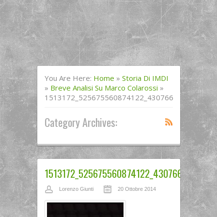
You Are Here:
Home
»
Storia Di IMDI
»
Breve Analisi Su Marco Colarossi
»
1513172_525675560874122_4307660504423030
Category Archives:
1513172_525675560874122_4307660504423
Lorenzo Giunti
20 Ottobre 2014