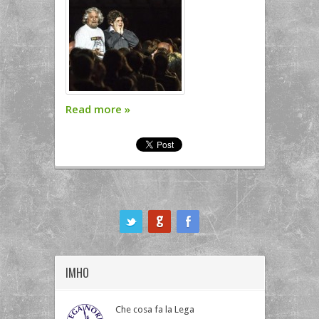
Read more
»
ook
IMHO
Che cosa fa la Lega