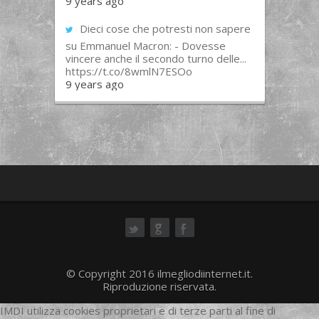
9 years ago
Dieci cose che potresti non sapere
su Emmanuel Macron: - Dovesse
vincere anche il secondo turno delle...
https://t.co/8wmlN7ESOo
9 years ago
ok
© Copyright 2016 ilmegliodiinternet.it.
Riproduzione riservata.
IMDI utilizza cookies proprietari e di terze parti al fine di