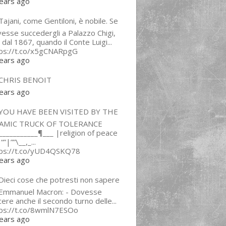
ears ago
ajani, come Gentiloni, è nobile. Se
esse succedergli a Palazzo Chigi,
 dal 1867, quando il Conte Luigi...
tps://t.co/x5gCNARpgG
ears ago
CHRIS BENOIT
ears ago
YOU HAVE BEEN VISITED BY THE
LAMIC TRUCK OF TOLERANCE
___________¶___ |religion of peace
“”|””\__,_...
tps://t.co/yUD4QSKQ78
ears ago
Dieci cose che potresti non sapere
 Emmanuel Macron: - Dovesse
cere anche il secondo turno delle...
tps://t.co/8wmlN7ESOo
ears ago