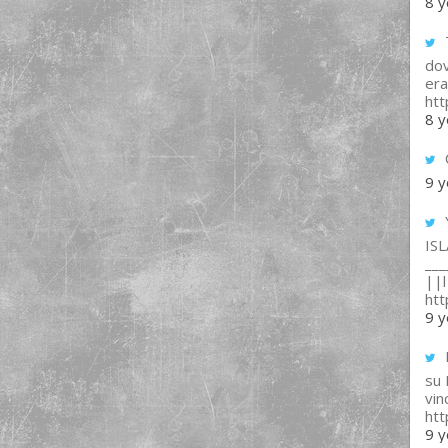
8 y
T
dov
era
ht
8 y
9 y
IS
___
||l 
ht
9 y
su
vin
ht
9 y