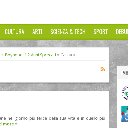
CULTURA
ARTI
SCIENZA & TECH
SPORT
DEBU
twitter
googleplus
facebook
I
»
Boyhood: 12 Anni Sprecati
»
Cattura
IM
rane nel giorno più felice della sua vita e in quello più
d more
»