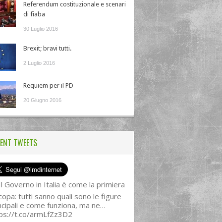
Referendum costituzionale e scenari
di fiaba
30 Luglio 2016
Brexit; bravi tutti.
2 Luglio 2016
Requiem per il PD
20 Giugno 2016
ENT TWEETS
l Governo in Italia è come la primiera
copa: tutti sanno quali sono le figure
ncipali e come funziona, ma ne…
ps://t.co/armLfZz3D2