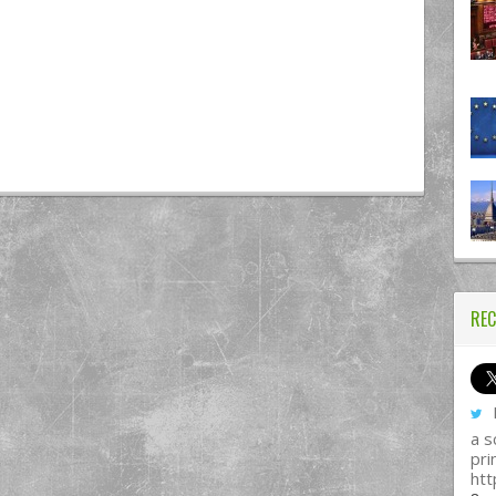
REC
I
a s
pri
htt