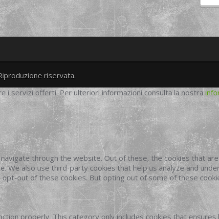
Riproduzione riservata.
twitter
googleplus
facebook
re i servizi offerti. Per ulteriori informazioni consulta la nostra
info
navigate through the website. Out of these, the cookies that ar
site. We also use third-party cookies that help us analyze and und
o opt-out of these cookies. But opting out of some of these cook
ction properly. This category only includes cookies that ensures 