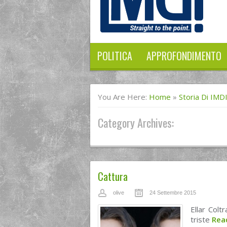
POLITICA
APPROFONDIMENTO
You Are Here:
Home
»
Storia Di IMD
Category Archives:
Cattura
olive
24 Settembre 2015
Ellar Colt
triste
Rea