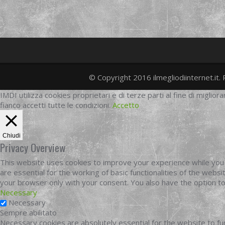
© Copyright 2016 ilmegliodiinternet.it. 
IMDI utilizza cookies proprietari e di terze parti al fine di migliora
fianco accetti tutte le condizioni.
Accetto
Chiudi
Privacy Overview
This website uses cookies to improve your experience while you 
are essential for the working of basic functionalities of the web
your browser only with your consent. You also have the option t
Necessary
Necessary
Sempre abilitato
Necessary cookies are absolutely essential for the website to fun