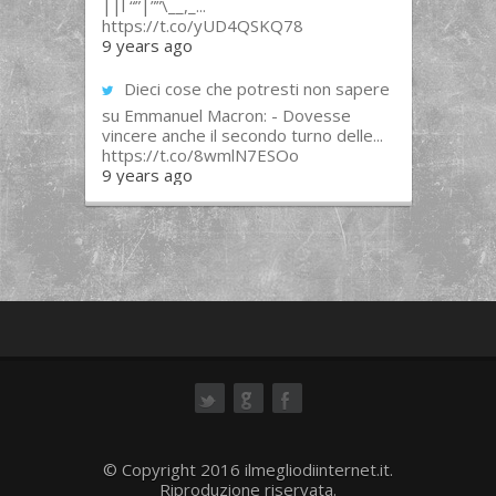
||l “”|””\__,_...
https://t.co/yUD4QSKQ78
9 years ago
Dieci cose che potresti non sapere
su Emmanuel Macron: - Dovesse
vincere anche il secondo turno delle...
https://t.co/8wmlN7ESOo
9 years ago
ok
© Copyright 2016 ilmegliodiinternet.it.
Riproduzione riservata.