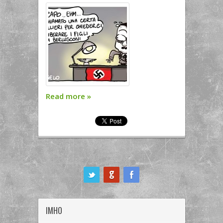
Read more
»
ook
IMHO