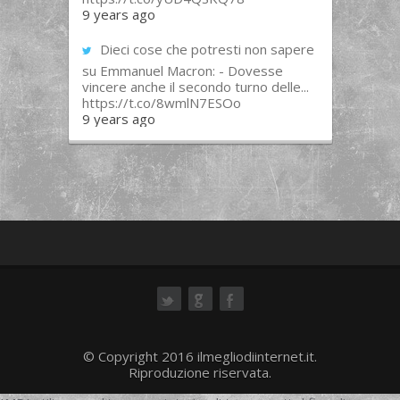
9 years ago
Dieci cose che potresti non sapere
su Emmanuel Macron: - Dovesse
vincere anche il secondo turno delle...
https://t.co/8wmlN7ESOo
9 years ago
ok
© Copyright 2016 ilmegliodiinternet.it.
Riproduzione riservata.