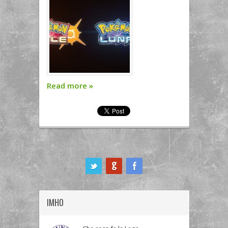
Read more
»
ook
IMHO