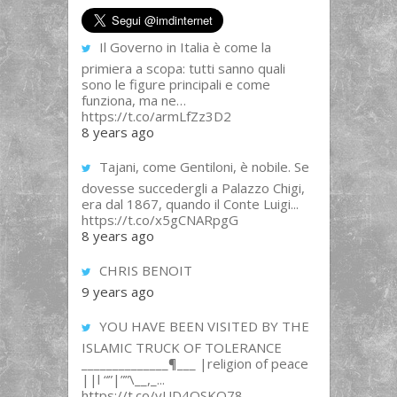
Il Governo in Italia è come la
primiera a scopa: tutti sanno quali
sono le figure principali e come
funziona, ma ne…
https://t.co/armLfZz3D2
8 years ago
Tajani, come Gentiloni, è nobile. Se
dovesse succedergli a Palazzo Chigi,
era dal 1867, quando il Conte Luigi...
https://t.co/x5gCNARpgG
8 years ago
CHRIS BENOIT
9 years ago
YOU HAVE BEEN VISITED BY THE
ISLAMIC TRUCK OF TOLERANCE
______________¶___ |religion of peace
||l “”|””\__,_...
https://t.co/yUD4QSKQ78