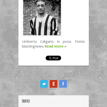
Umberto Caligaris in posa. Fonte:
blastingnews
Read more
»
ook
IMHO