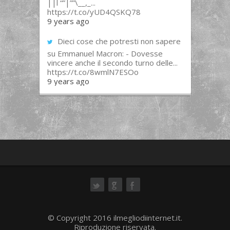
||l “”|””\__,_...
https://t.co/yUD4QSKQ78
9 years ago
Dieci cose che potresti non sapere
su Emmanuel Macron: - Dovesse
vincere anche il secondo turno delle...
https://t.co/8wmlN7ESOo
9 years ago
ok
© Copyright 2016 ilmegliodiinternet.it.
Riproduzione riservata.