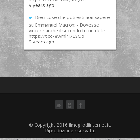
9 years ago
Dieci cose che potresti non sapere
su Emmanuel Macron: - Dovesse
vincere anche il secondo turno delle...
https://t.co/8wmlN7ESOo
9 years ago
ok
© Copyright 2016 ilmegliodiinternet.it.
Riproduzione riservata.