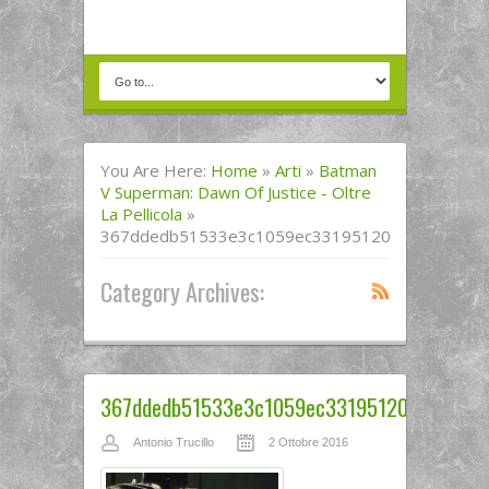
You Are Here:
Home
»
Arti
»
Batman
V Superman: Dawn Of Justice - Oltre
La Pellicola
»
367ddedb51533e3c1059ec33195120ff02aaf0a2677
Category Archives:
367ddedb51533e3c1059ec33195120ff02aaf0
Antonio Trucillo
2 Ottobre 2016