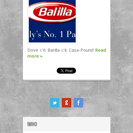
Dove c'è Barilla c'è Casa-Pound
Read
more
»
ook
IMHO