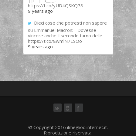
||l “”|””\__,_...
https://t.co/yUD4QSKQ78
9 years ago
Dieci cose che potresti non sapere
su Emmanuel Macron: - Dovesse
vincere anche il secondo turno delle...
https://t.co/8wmlN7ESOo
9 years ago
ok
© Copyright 2016 ilmegliodiinternet.it.
Riproduzione riservata.