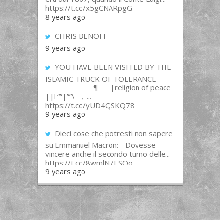
https://t.co/x5gCNARpgG
8 years ago
CHRIS BENOIT
9 years ago
YOU HAVE BEEN VISITED BY THE
ISLAMIC TRUCK OF TOLERANCE
______________¶___ |religion of peace
||l “”|””\__,_...
https://t.co/yUD4QSKQ78
9 years ago
Dieci cose che potresti non sapere
su Emmanuel Macron: - Dovesse
vincere anche il secondo turno delle...
https://t.co/8wmlN7ESOo
9 years ago