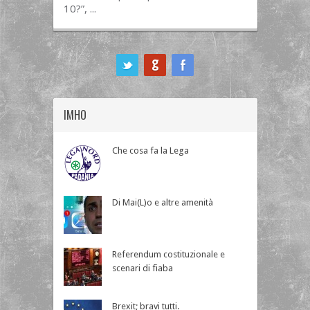
10?”, ...
ook
IMHO
Che cosa fa la Lega
Di Mai(L)o e altre amenità
Referendum costituzionale e
scenari di fiaba
Brexit; bravi tutti.