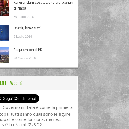
Referendum costituzionale e scenari
di fiaba
30 Luglio 2016
Brexit; bravi tutti.
2 Luglio 2016
Requiem per il PD
20 Giugno 2016
ENT TWEETS
l Governo in Italia è come la primiera
copa: tutti sanno quali sono le figure
ncipali e come funziona, ma ne…
ps://t.co/armLfZz3D2