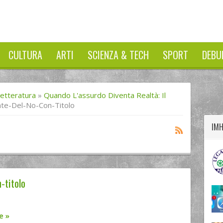
CULTURA
ARTI
SCIENZA & TECH
SPORT
DEBU
twitter
googleplus
facebook
Letteratura
»
Quando L'assurdo Diventa Realtà: Il
nte-Del-No-Con-Titolo
IM
-titolo
re
»