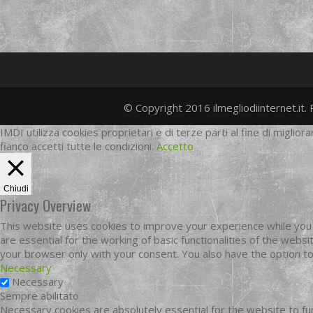
© Copyright 2016 ilmegliodiinternet.it. 
IMDI utilizza cookies proprietari e di terze parti al fine di migliora
fianco accetti tutte le condizioni.
Accetto
Chiudi
Privacy Overview
This website uses cookies to improve your experience while you 
are essential for the working of basic functionalities of the web
your browser only with your consent. You also have the option t
Necessary
Necessary
Sempre abilitato
Necessary cookies are absolutely essential for the website to fun