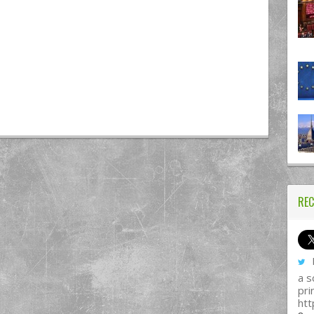
REC
I
a s
pri
htt