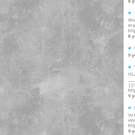
8 y
T
dov
era
ht
8 y
9 y
IS
___
||l 
ht
9 y
su
vin
ht
9 y