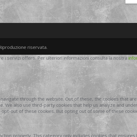
Riproduzione riservata.
twitter
googleplus
facebook
re i servizi offerti. Per ulteriori informazioni consulta la nostra
info
navigate through the website. Out of these, the cookies that ar
site. We also use third-party cookies that help us analyze and und
o opt-out of these cookies. But opting out of some of these cook
ction properly. This category only includes cookies that ensures 