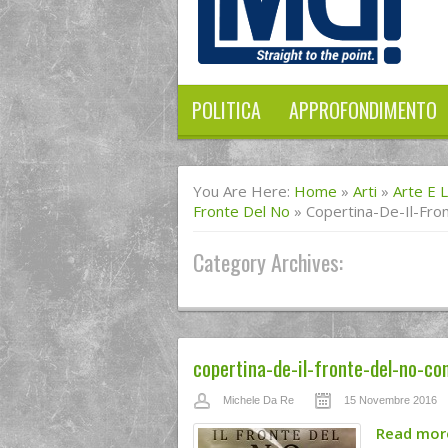
POLITICA
APPROFONDIMENTO
You Are Here:
Home
»
Arti
»
Arte E 
Fronte Del No
»
Copertina-De-Il-Fro
Category Archives:
copertina-de-il-fronte-del-no-con
Michele Da Re
15 Novembre 2016
Read mo