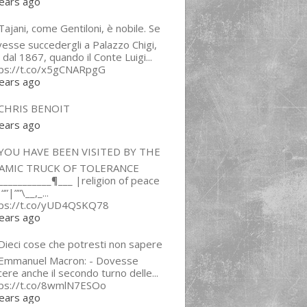
ears ago
ajani, come Gentiloni, è nobile. Se
esse succedergli a Palazzo Chigi,
 dal 1867, quando il Conte Luigi...
tps://t.co/x5gCNARpgG
ears ago
CHRIS BENOIT
ears ago
YOU HAVE BEEN VISITED BY THE
LAMIC TRUCK OF TOLERANCE
___________¶___ |religion of peace
“”|””\__,_...
tps://t.co/yUD4QSKQ78
ears ago
Dieci cose che potresti non sapere
 Emmanuel Macron: - Dovesse
cere anche il secondo turno delle...
tps://t.co/8wmlN7ESOo
ears ago