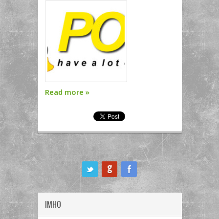
Read more
»
ook
IMHO