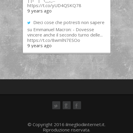
||l “”|””\__,_...
https://t.co/yUD4QSKQ78
9 years ago
Dieci cose che potresti non sapere
su Emmanuel Macron: - Dovesse
vincere anche il secondo turno delle...
https://t.co/8wmlN7ESOo
9 years ago
ok
© Copyright 2016 ilmegliodiinternet.it.
Riproduzione riservata.