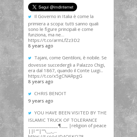
Il Governo in Italia è come la
primiera a scopa: tutti sanno quali
sono le figure principali e come
funziona, ma ne…
https://t.co/armLfZz3D2
8 years ago
Tajani, come Gentiloni, è nobile. Se
dovesse succedergli a Palazzo Chigi,
era dal 1867, quando il Conte Luigi...
https://t.co/x5gCNARpgG
8 years ago
CHRIS BENOIT
9 years ago
YOU HAVE BEEN VISITED BY THE
ISLAMIC TRUCK OF TOLERANCE
______________¶___ |religion of peace
||l “”|””\__,_...
https://t.co/yUD4QSKQ78