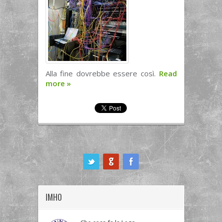
Alla fine dovrebbe essere così.
Read
more
»
ook
IMHO