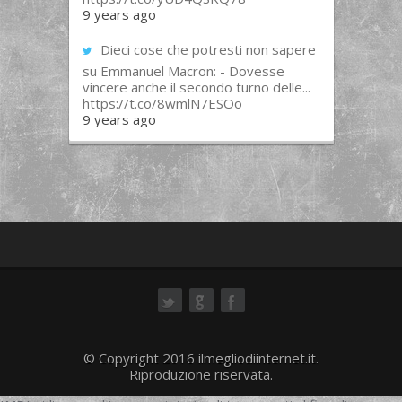
9 years ago
Dieci cose che potresti non sapere
su Emmanuel Macron: - Dovesse
vincere anche il secondo turno delle...
https://t.co/8wmlN7ESOo
9 years ago
ok
© Copyright 2016 ilmegliodiinternet.it.
Riproduzione riservata.