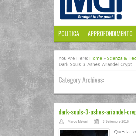
POLITICA
APPROFONDIMENTO
You Are Here:
Home
»
Scienza & Te
Dark-Souls-3-Ashes-Ariandel-Crypt
Category Archives:
dark-souls-3-ashes-ariandel-cry
Marco Meloni
3 Settembre 2016
Questa zo