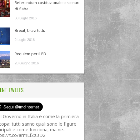
Referendum costituzionale e scenari
di fiaba
30 Luglio 2016
Brexit; bravi tutti.
2 Luglio 2016
Requiem per il PD
20 Giugno 2016
ENT TWEETS
l Governo in Italia è come la primiera
copa: tutti sanno quali sono le figure
ncipali e come funziona, ma ne…
ps://t.co/armLfZz3D2