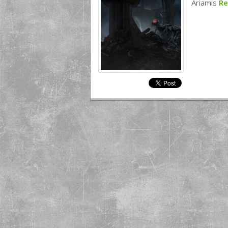
Ariamis
R