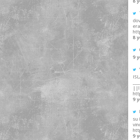
8 y
T
dov
era
ht
8 y
9 y
IS
___
||l 
ht
9 y
su
vin
ht
9 y