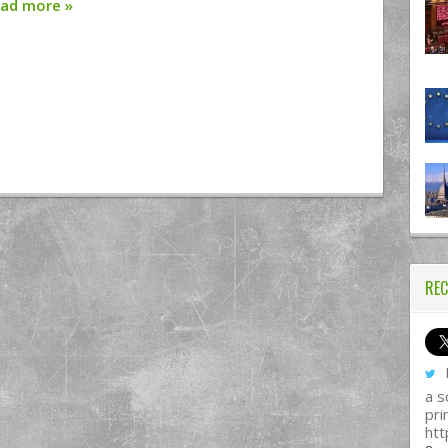
ead more
»
REC
I
a s
pri
htt