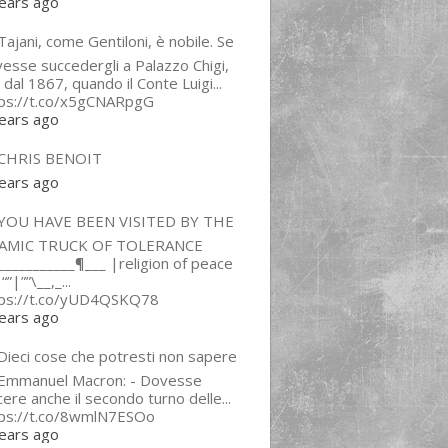
ears ago
ajani, come Gentiloni, è nobile. Se
esse succedergli a Palazzo Chigi,
 dal 1867, quando il Conte Luigi...
tps://t.co/x5gCNARpgG
ears ago
CHRIS BENOIT
ears ago
YOU HAVE BEEN VISITED BY THE
LAMIC TRUCK OF TOLERANCE
___________¶___ |religion of peace
“”|””\__,_...
tps://t.co/yUD4QSKQ78
ears ago
Dieci cose che potresti non sapere
 Emmanuel Macron: - Dovesse
cere anche il secondo turno delle...
tps://t.co/8wmlN7ESOo
ears ago