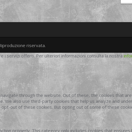
Riproduzione riservata.
twitter
googleplus
facebook
re i servizi offerti. Per ulteriori informazioni consulta la nostra
info
navigate through the website. Out of these, the cookies that ar
site. We also use third-party cookies that help us analyze and und
o opt-out of these cookies. But opting out of some of these cook
ction properly. This category only includes cookies that ensures 