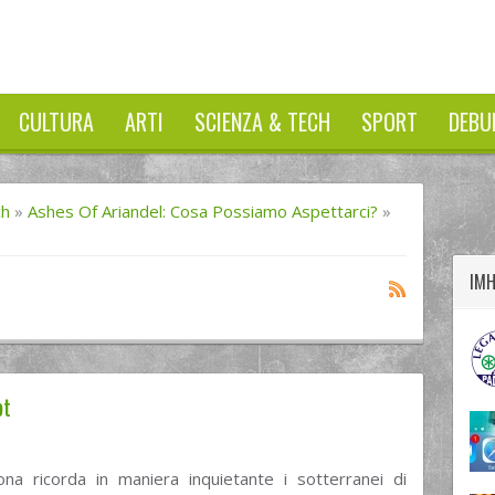
CULTURA
ARTI
SCIENZA & TECH
SPORT
DEBU
twitter
googleplus
facebook
ch
»
Ashes Of Ariandel: Cosa Possiamo Aspettarci?
»
IM
pt
na ricorda in maniera inquietante i sotterranei di