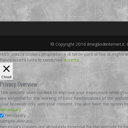
© Copyright 2016 ilmegliodiinternet.it. 
IMDI utilizza cookies proprietari e di terze parti al fine di migliora
fianco accetti tutte le condizioni.
Accetto
Chiudi
Privacy Overview
This website uses cookies to improve your experience while you 
are essential for the working of basic functionalities of the web
your browser only with your consent. You also have the option t
Necessary
Necessary
Sempre abilitato
Necessary cookies are absolutely essential for the website to fun