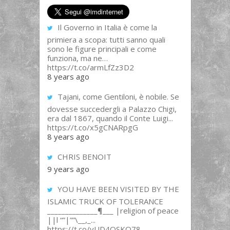
Il Governo in Italia è come la
primiera a scopa: tutti sanno quali
sono le figure principali e come
funziona, ma ne…
https://t.co/armLfZz3D2
8 years ago
Tajani, come Gentiloni, è nobile. Se
dovesse succedergli a Palazzo Chigi,
era dal 1867, quando il Conte Luigi...
https://t.co/x5gCNARpgG
8 years ago
CHRIS BENOIT
9 years ago
YOU HAVE BEEN VISITED BY THE
ISLAMIC TRUCK OF TOLERANCE
______________¶___ |religion of peace
||l “”|””\__,_...
https://t.co/yUD4QSKQ78