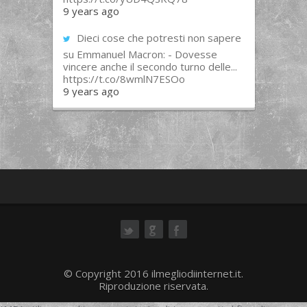
9 years ago
Dieci cose che potresti non sapere
su Emmanuel Macron: - Dovesse
vincere anche il secondo turno delle...
https://t.co/8wmlN7ESOo
9 years ago
ok
© Copyright 2016 ilmegliodiinternet.it.
Riproduzione riservata.