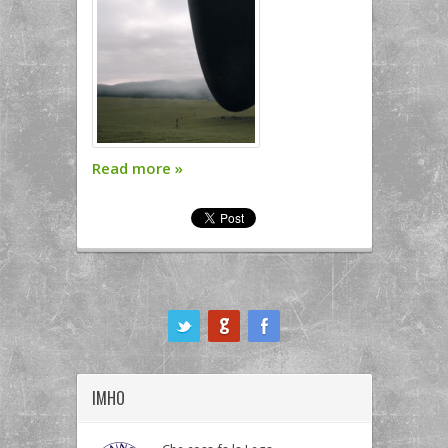
Read more
»
ook
IMHO