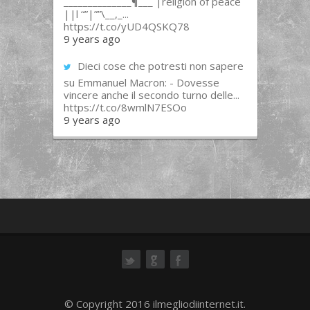
______________¶___ |religion of peace
||l “”|””\__,_...
https://t.co/yUD4QSKQ78
9 years ago
Dieci cose che potresti non sapere
su Emmanuel Macron: - Dovesse
vincere anche il secondo turno delle...
https://t.co/8wmlN7ESOo
9 years ago
ok
© Copyright 2016 ilmegliodiinternet.it.