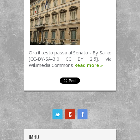
Ora il testo passa al Senato - By Sailko
[CC-BY-SA-3.0 CC BY 2.5], via
Wikimedia Commons
Read more
»
ook
IMHO