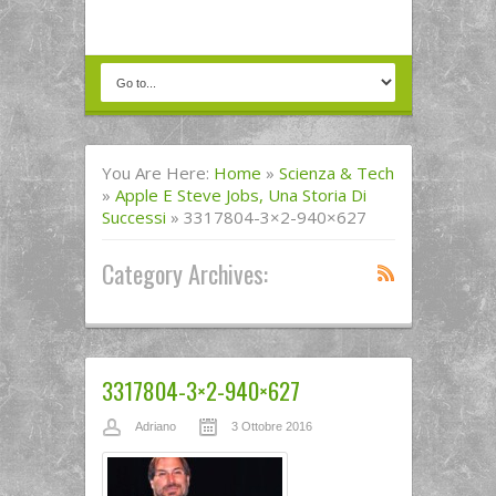
You Are Here:
Home
»
Scienza & Tech
»
Apple E Steve Jobs, Una Storia Di
Successi
»
3317804-3×2-940×627
Category Archives:
3317804-3×2-940×627
Adriano
3 Ottobre 2016