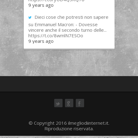
9 years ago
Dieci cose che potresti non sapere
su Emmanuel Macron: - Dovesse
vincere anche il secondo turno delle...
https://t.co/8wmlN7ESOo
9 years ago
ok
© Copyright 2016 ilmegliodiinternet.it.
Riproduzione riservata.