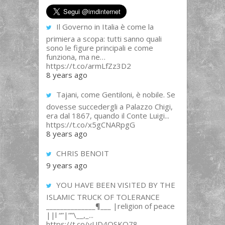
Il Governo in Italia è come la
primiera a scopa: tutti sanno quali
sono le figure principali e come
funziona, ma ne…
https://t.co/armLfZz3D2
8 years ago
Tajani, come Gentiloni, è nobile. Se
dovesse succedergli a Palazzo Chigi,
era dal 1867, quando il Conte Luigi...
https://t.co/x5gCNARpgG
8 years ago
CHRIS BENOIT
9 years ago
YOU HAVE BEEN VISITED BY THE
ISLAMIC TRUCK OF TOLERANCE
______________¶___ |religion of peace
||l “”|””\__,_...
https://t.co/yUD4QSKQ78