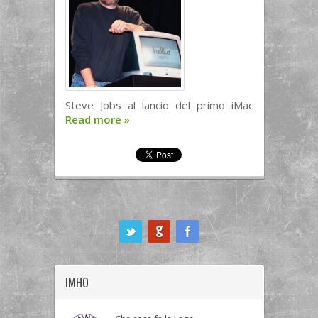
Steve Jobs al lancio del primo iMac
Read more
»
ook
IMHO