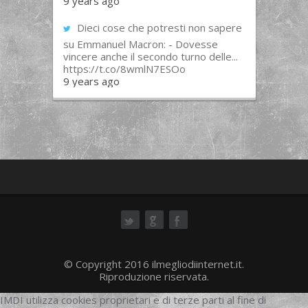
9 years ago
Dieci cose che potresti non sapere
su Emmanuel Macron: - Dovesse
vincere anche il secondo turno delle...
https://t.co/8wmlN7ESOo
9 years ago
ok
© Copyright 2016 ilmegliodiinternet.it.
Riproduzione riservata.
IMDI utilizza cookies proprietari e di terze parti al fine di