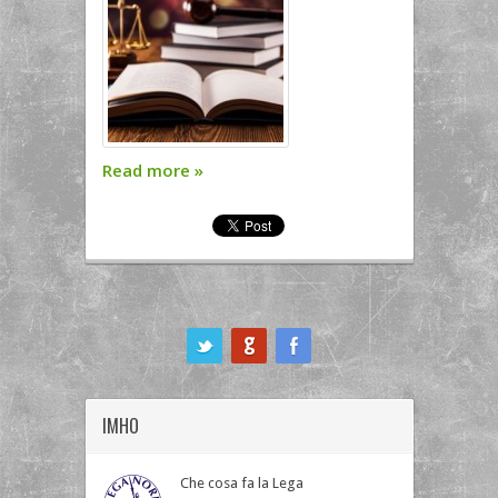
Read more
»
ook
IMHO
Che cosa fa la Lega