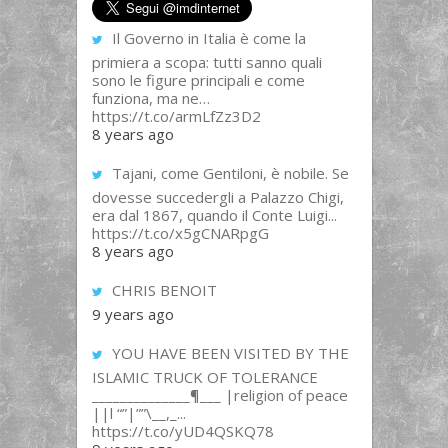
Il Governo in Italia è come la
primiera a scopa: tutti sanno quali
sono le figure principali e come
funziona, ma ne…
https://t.co/armLfZz3D2
8 years ago
Tajani, come Gentiloni, è nobile. Se
dovesse succedergli a Palazzo Chigi,
era dal 1867, quando il Conte Luigi...
https://t.co/x5gCNARpgG
8 years ago
CHRIS BENOIT
9 years ago
YOU HAVE BEEN VISITED BY THE
ISLAMIC TRUCK OF TOLERANCE
______________¶___ |religion of peace
||l “”|””\__,_...
https://t.co/yUD4QSKQ78