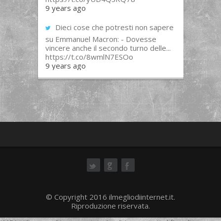
9 years ago
Dieci cose che potresti non sapere
su Emmanuel Macron: - Dovesse
vincere anche il secondo turno delle...
https://t.co/8wmlN7ESOo
9 years ago
ok
© Copyright 2016 ilmegliodiinternet.it.
Riproduzione riservata.