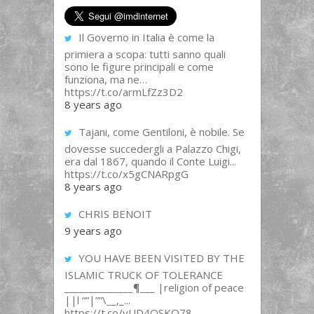
Il Governo in Italia è come la
primiera a scopa: tutti sanno quali
sono le figure principali e come
funziona, ma ne…
https://t.co/armLfZz3D2
8 years ago
Tajani, come Gentiloni, è nobile. Se
dovesse succedergli a Palazzo Chigi,
era dal 1867, quando il Conte Luigi...
https://t.co/x5gCNARpgG
8 years ago
CHRIS BENOIT
9 years ago
YOU HAVE BEEN VISITED BY THE
ISLAMIC TRUCK OF TOLERANCE
______________¶___ |religion of peace
||l “”|””\__,_...
https://t.co/yUD4QSKQ78