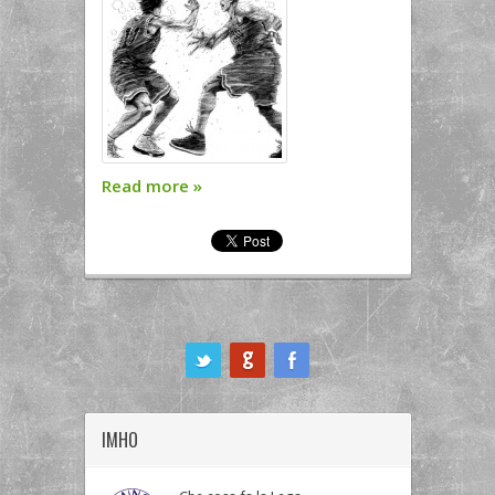
Read more
»
ook
IMHO